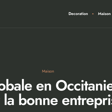
Decoration
Maison
Maison
obale en Occitani
r la bonne entrepr