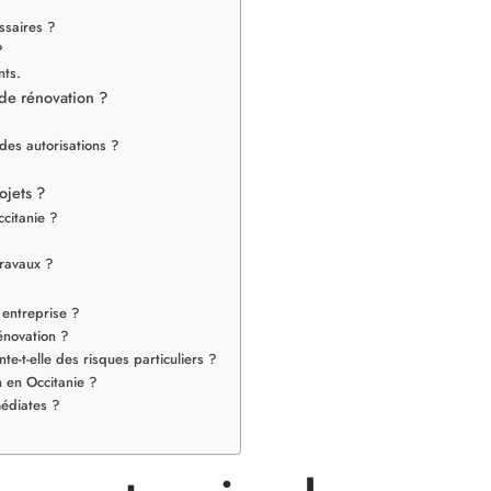
ssaires ?
?
nts.
 de rénovation ?
 des autorisations ?
ojets ?
citanie ?
travaux ?
 entreprise ?
énovation ?
-t-elle des risques particuliers ?
n en Occitanie ?
médiates ?