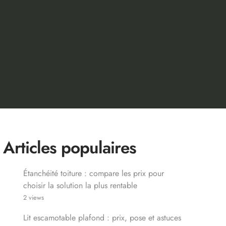
Articles populaires
Étanchéité toiture : compare les prix pour
choisir la solution la plus rentable
2 views
Lit escamotable plafond : prix, pose et astuces