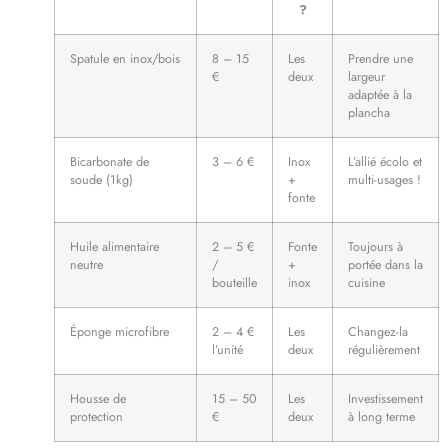
?
Spatule en inox/bois
8 – 15
Les
Prendre une
€
deux
largeur
adaptée à la
plancha
Bicarbonate de
3 – 6 €
Inox
L’allié écolo et
soude (1kg)
+
multi-usages !
fonte
Huile alimentaire
2 – 5 €
Fonte
Toujours à
neutre
/
+
portée dans la
bouteille
inox
cuisine
Éponge microfibre
2 – 4 €
Les
Changez-la
l’unité
deux
régulièrement
Housse de
15 – 50
Les
Investissement
protection
€
deux
à long terme