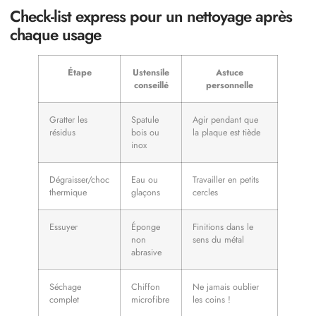
Check-list express pour un nettoyage après
chaque usage
Étape
Ustensile
Astuce
conseillé
personnelle
Gratter les
Spatule
Agir pendant que
résidus
bois ou
la plaque est tiède
inox
Dégraisser/choc
Eau ou
Travailler en petits
thermique
glaçons
cercles
Essuyer
Éponge
Finitions dans le
non
sens du métal
abrasive
Séchage
Chiffon
Ne jamais oublier
complet
microfibre
les coins !