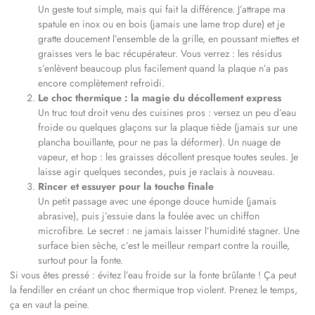
Un geste tout simple, mais qui fait la différence. J’attrape ma
spatule en inox ou en bois (jamais une lame trop dure) et je
gratte doucement l’ensemble de la grille, en poussant miettes et
graisses vers le bac récupérateur. Vous verrez : les résidus
s’enlèvent beaucoup plus facilement quand la plaque n’a pas
encore complètement refroidi.
Le choc thermique : la magie du décollement express
Un truc tout droit venu des cuisines pros : versez un peu d’eau
froide ou quelques glaçons sur la plaque tiède (jamais sur une
plancha bouillante, pour ne pas la déformer). Un nuage de
vapeur, et hop : les graisses décollent presque toutes seules. Je
laisse agir quelques secondes, puis je raclais à nouveau.
Rincer et essuyer pour la touche finale
Un petit passage avec une éponge douce humide (jamais
abrasive), puis j’essuie dans la foulée avec un chiffon
microfibre. Le secret : ne jamais laisser l’humidité stagner. Une
surface bien sèche, c’est le meilleur rempart contre la rouille,
surtout pour la fonte.
Si vous êtes pressé : évitez l’eau froide sur la fonte brûlante ! Ça peut
la fendiller en créant un choc thermique trop violent. Prenez le temps,
ça en vaut la peine.