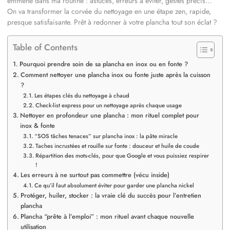
emmène dans ma routine : astuces, erreurs à éviter, gestes précis…
On va transformer la corvée du nettoyage en une étape zen, rapide,
presque satisfaisante. Prêt à redonner à votre plancha tout son éclat ?
Table of Contents
Pourquoi prendre soin de sa plancha en inox ou en fonte ?
Comment nettoyer une plancha inox ou fonte juste après la cuisson
?
Les étapes clés du nettoyage à chaud
Check-list express pour un nettoyage après chaque usage
Nettoyer en profondeur une plancha : mon rituel complet pour
inox & fonte
“SOS tâches tenaces” sur plancha inox : la pâte miracle
Taches incrustées et rouille sur fonte : douceur et huile de coude
Répartition des mots-clés, pour que Google et vous puissiez respirer
!
Les erreurs à ne surtout pas commettre (vécu inside)
Ce qu’il faut absolument éviter pour garder une plancha nickel
Protéger, huiler, stocker : la vraie clé du succès pour l’entretien
plancha
Plancha “prête à l’emploi” : mon rituel avant chaque nouvelle
utilisation