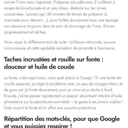
raviver l’inox sans l’agresser. Préparez une pâte avec 2 cuillères à
soupe de bicarbonate et un peu d’eau, étalez-la sur les zones
concernées. Laissez agir 30 minutes (le temps de préparer la
marinade pour demain…), puis frottez doucement avec une éponge
non abrasive, toujours dans le sens du brossage de l’inox. Rincez
soigneusement et séchez.
Vous voyez la différence tout de suite : brillance retrouvée, aucune
micro-rayure, et cette agréable sensation de propreté à l’ancienne.
Taches incrustées et rouille sur fonte :
douceur et huile de coude
La fonte, c’est capricieux, mais quel plaisir à l’usage ! Si une tache de
rouille apparaît, je règle le problème avec un peu de vinaigre blanc et
de gros sel. Je frotte doucement, puis je rince et je sèche à fond.
Ensuite, j’aime passer rapidement un papier absorbant imbibé d’huile
alimentaire sur la plancha encore tiède – le geste à ne jamais oublier !
Cela nourrit la fonte et lui offre une couche protectrice.
Répartition des mots-clés, pour que Google
et vous puissiez respirer !