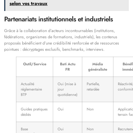
selon vos travaux
Partenariats institutionnels et industriels
Grâce à la collaboration d’acteurs incontournables (institutions,
fédérations, organismes de formations, industriels), les contenus
proposés bénéficient d’une crédibilité renforcée et de ressources
pointues : décryptages exclusifs, benchmarks, interviews.
Outil/Service
Bati Actu
Média
Bénéf
FR
généraliste
imméd
Actualité
Oui (mise à
Partielle,
Réactivité
réglementaire
jour
retardée
conformi
BTP
quotidienne)
Guides pratiques
Oui
Non
Applicati
dédiés
terrain fac
Base
Oui
Non
Recruteme