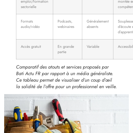
emploi/formation
montée e
sectorielle
compéte
Formats
Podcasts,
Généralement
Soupless
audio/vidéo
webinaires
absents
d’écoute 
d’apprent
Accès gratuit
En grande
Variable
Accessibil
partie
Comparatif des atouts et services proposés par
Bati Actu FR par rapport à un média généraliste.
Ce tableau permet de visualiser d’un coup d’œil
la solidité de l’offre pour un professionnel en veille.