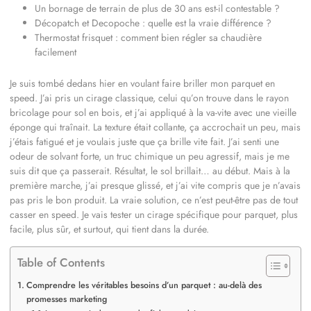
Un bornage de terrain de plus de 30 ans est-il contestable ?
Décopatch et Decopoche : quelle est la vraie différence ?
Thermostat frisquet : comment bien régler sa chaudière
facilement
Je suis tombé dedans hier en voulant faire briller mon parquet en
speed. J’ai pris un cirage classique, celui qu’on trouve dans le rayon
bricolage pour sol en bois, et j’ai appliqué à la va-vite avec une vieille
éponge qui traînait. La texture était collante, ça accrochait un peu, mais
j’étais fatigué et je voulais juste que ça brille vite fait. J’ai senti une
odeur de solvant forte, un truc chimique un peu agressif, mais je me
suis dit que ça passerait. Résultat, le sol brillait… au début. Mais à la
première marche, j’ai presque glissé, et j’ai vite compris que je n’avais
pas pris le bon produit. La vraie solution, ce n’est peut-être pas de tout
casser en speed. Je vais tester un cirage spécifique pour parquet, plus
facile, plus sûr, et surtout, qui tient dans la durée.
Table of Contents
Comprendre les véritables besoins d’un parquet : au-delà des
promesses marketing