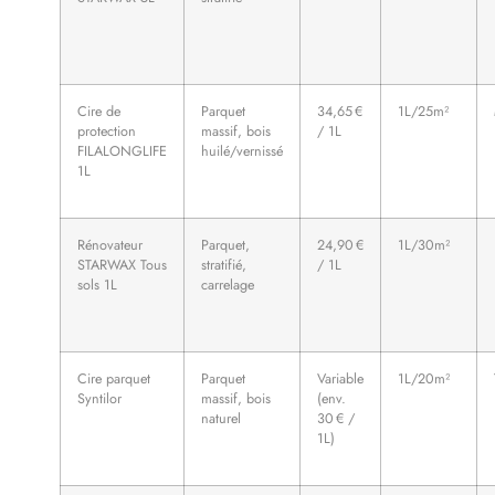
Cire de
Parquet
34,65 €
1L/25m²
protection
massif, bois
/ 1L
FILALONGLIFE
huilé/vernissé
1L
Rénovateur
Parquet,
24,90 €
1L/30m²
STARWAX Tous
stratifié,
/ 1L
sols 1L
carrelage
Cire parquet
Parquet
Variable
1L/20m²
Syntilor
massif, bois
(env.
naturel
30 € /
1L)