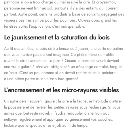
patinoire si on a trop chargé ou mal essuyé la cire. Et croyez-moi,
personne ne veut finir au sol, surtout s’il y a des enfants qui courent
partout. Autre point, certains produits à base de solvants dégagent des
vapeurs pas très sympa pour les poumons. Ouvrez donc grand les
fenêtres après l’application, c’est indispensable.
Le jaunissement et la saturation du bois
Au fil des années, le bois ciré a tendance à jaunir, une sorte de patine
que vous n’aviez pas du tout imaginée. Ce phénomène s’amplifie
quand la cire s’accumule. Le pire ? Quand le parquet saturé devient
une vraie galère à rénover, obligeant à un décapage complet, long et
coûteux. C’est un peu comme si on devait refaire toute la peinture
d’une pièce parce qu’on a trop badigeonné.
L’encrassement et les micro-rayures visibles
Un autre détail souvent ignoré : la cire a la fâcheuse habitude d’attirer
la poussière et de révéler les petites rayures sous l’éclairage. Si vous
aimez que tout reste nickel, il faudra redoubler d’attention pour
nettoyer régulièrement et appliquer soigneusement vos couches,
histoire que le spectacle reste joli au fil du temps.