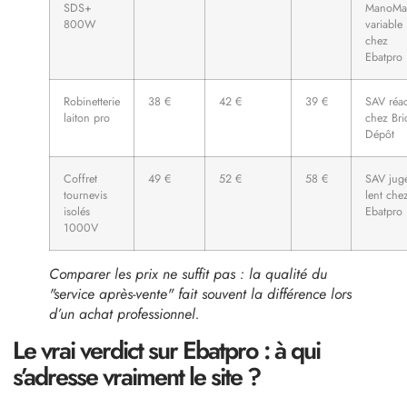
SDS+
ManoMa
800W
variable
chez
Ebatpro
Robinetterie
38 €
42 €
39 €
SAV réac
laiton pro
chez Bri
Dépôt
Coffret
49 €
52 €
58 €
SAV jug
tournevis
lent che
isolés
Ebatpro
1000V
Comparer les prix ne suffit pas : la qualité du
service après-vente
fait souvent la différence lors
d’un achat professionnel.
Le vrai verdict sur Ebatpro : à qui
s’adresse vraiment le site ?