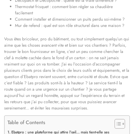
Décopatch et Decopoche : quelle est la vraie différence ?
Thermostat frisquet : comment bien régler sa chaudière
facilement
Comment installer et dimensionner un puits perdu soi-même ?
Mur de refend : quel est son rôle structurel dans une maison ?
Vous êtes bricoleur, pro du bâtiment, ou tout simplement quelqu’un qui
aime que les choses avancent vite et bien sur vos chantiers ? Parfois,
trouver le bon fournisseur en ligne, c’est un peu comme chercher la
clef à molette cachée dans le fond d’un carton : on ne sait jamais
vraiment sur quoi on va tomber. J’ai eu l’occasion d’accompagner
plusieurs clients pros dans le choix de leurs outils et équipements, et la
question d’Ebatpro revient souvent, entre curiosité et doute. Est-ce que
c’est fiable ? Les produits sont-ils à la hauteur ? Le service tient-il la
route quand on a une urgence sur un chantier ? Je vous partage
aujourd’hui un regard honnête, appuyé sur l’expérience du terrain et
les retours que j’ai pu collecter, pour que vous puissiez avancer
sereinement… et éviter les mauvaises surprises.
Table of Contents
Ebatpro : une plateforme qui attire l’œil… mais tient-elle ses