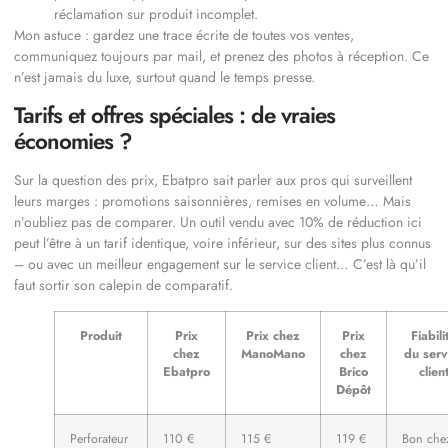
réclamation sur produit incomplet.
Mon astuce : gardez une trace écrite de toutes vos ventes,
communiquez toujours par mail, et prenez des photos à réception. Ce
n’est jamais du luxe, surtout quand le temps presse.
Tarifs et offres spéciales : de vraies
économies ?
Sur la question des prix, Ebatpro sait parler aux pros qui surveillent
leurs marges : promotions saisonnières, remises en volume… Mais
n’oubliez pas de comparer. Un outil vendu avec 10% de réduction ici
peut l’être à un tarif identique, voire inférieur, sur des sites plus connus
– ou avec un meilleur engagement sur le service client… C’est là qu’il
faut sortir son calepin de comparatif.
Produit
Prix
Prix chez
Prix
Fiabili
chez
ManoMano
chez
du serv
Ebatpro
Brico
clien
Dépôt
Perforateur
110 €
115 €
119 €
Bon che