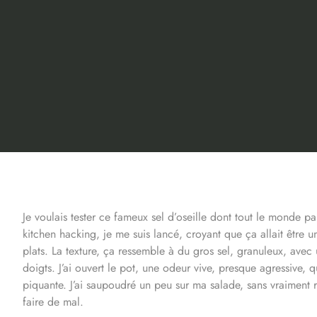
Je voulais tester ce fameux sel d’oseille dont tout le monde p
kitchen hacking, je me suis lancé, croyant que ça allait être u
plats. La texture, ça ressemble à du gros sel, granuleux, avec
doigts. J’ai ouvert le pot, une odeur vive, presque agressive, q
piquante. J’ai saupoudré un peu sur ma salade, sans vraiment ré
faire de mal.