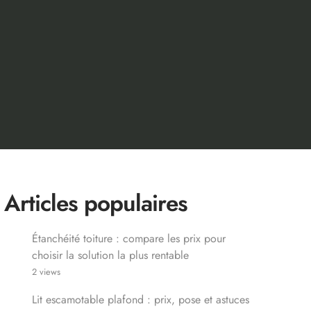
Articles populaires
Étanchéité toiture : compare les prix pour
choisir la solution la plus rentable
2 views
Lit escamotable plafond : prix, pose et astuces