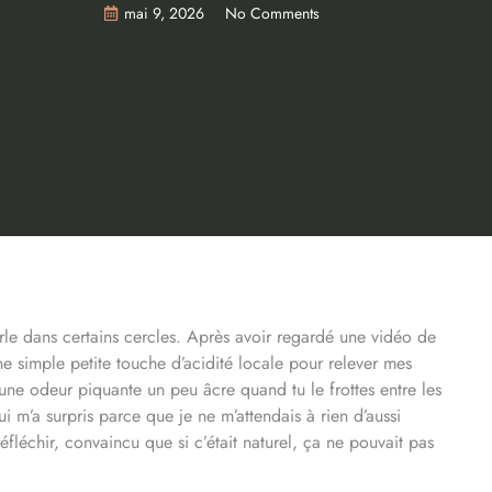
mai 9, 2026
No Comments
arle dans certains cercles. Après avoir regardé une vidéo de
ne simple petite touche d’acidité locale pour relever mes
 une odeur piquante un peu âcre quand tu le frottes entre les
ui m’a surpris parce que je ne m’attendais à rien d’aussi
fléchir, convaincu que si c’était naturel, ça ne pouvait pas