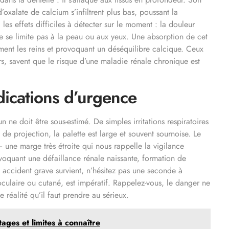
’oxalate de calcium s’infiltrent plus bas, poussant la
 les effets difficiles à détecter sur le moment : la douleur
 ne se limite pas à la peau ou aux yeux. Une absorption de cet
ment les reins et provoquant un déséquilibre calcique. Ceux
eurs, savent que le risque d’une maladie rénale chronique est
ndications d’urgence
n ne doit être sous-estimé. De simples irritations respiratoires
 de projection, la palette est large et souvent sournoise. Le
 une marge très étroite qui nous rappelle la vigilance
évoquant une défaillance rénale naissante, formation de
un accident grave survient, n’hésitez pas une seconde à
oculaire ou cutané, est impératif. Rappelez-vous, le danger ne
ne réalité qu’il faut prendre au sérieux.
ages et limites à connaître