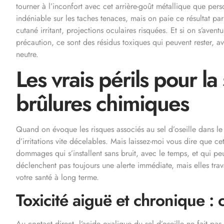
tourner à l’inconfort avec cet arrière-goût métallique que pers
indéniable sur les taches tenaces, mais on paie ce résultat p
cutané irritant, projections oculaires risquées. Et si on s’aven
précaution, ce sont des résidus toxiques qui peuvent rester, 
neutre.
Les vrais périls pour la
brûlures chimiques
Quand on évoque les risques associés au sel d’oseille dans le 
d’irritations vite décelables. Mais laissez-moi vous dire que
dommages qui s’installent sans bruit, avec le temps, et qui peu
déclenchent pas toujours une alerte immédiate, mais elles trav
votre santé à long terme.
Toxicité aiguë et chronique 
Au contact direct, l’acide oxalique du sel d’oseille ne fait pas