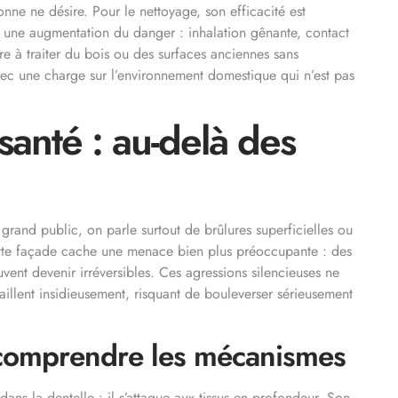
onne ne désire. Pour le nettoyage, son efficacité est
ar une augmentation du danger : inhalation gênante, contact
ture à traiter du bois ou des surfaces anciennes sans
avec une charge sur l’environnement domestique qui n’est pas
 santé : au-delà des
grand public, on parle surtout de brûlures superficielles ou
 cette façade cache une menace bien plus préoccupante : des
vent devenir irréversibles. Ces agressions silencieuses ne
aillent insidieusement, risquant de bouleverser sérieusement
: comprendre les mécanismes
 dans la dentelle : il s’attaque aux tissus en profondeur. Son