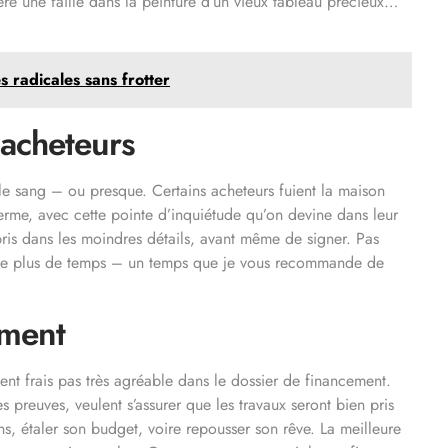
re une faille dans la peinture d’un vieux tableau précieux…
s radicales sans frotter
 acheteurs
 le sang – ou presque. Certains acheteurs fuient la maison
erme, avec cette pointe d’inquiétude qu’on devine dans leur
ris dans les moindres détails, avant même de signer. Pas
nne plus de temps – un temps que je vous recommande de
ement
vent frais pas très agréable dans le dossier de financement.
preuves, veulent s’assurer que les travaux seront bien pris
ans, étaler son budget, voire repousser son rêve. La meilleure