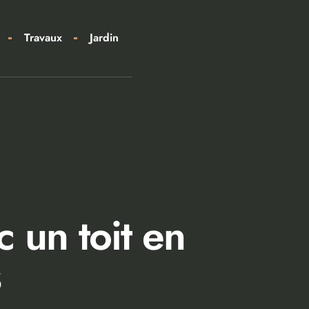
Travaux
Jardin
 un toit en
s