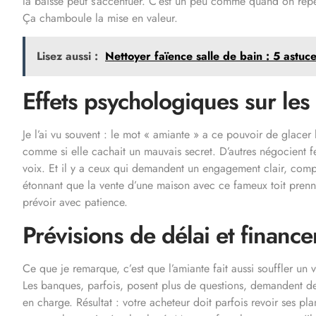
la baisse peut s’accentuer. C’est un peu comme quand on repè
Ça chamboule la mise en valeur.
Lisez aussi :
Nettoyer faïence salle de bain : 5 astuce
Effets psychologiques sur les
Je l’ai vu souvent : le mot « amiante » a ce pouvoir de glacer
comme si elle cachait un mauvais secret. D’autres négocient f
voix. Et il y a ceux qui demandent un engagement clair, comp
étonnant que la vente d’une maison avec ce fameux toit pre
prévoir avec patience.
Prévisions de délai et financ
Ce que je remarque, c’est que l’amiante fait aussi souffler un 
Les banques, parfois, posent plus de questions, demandent des 
en charge. Résultat : votre acheteur doit parfois revoir ses pl