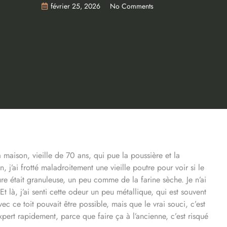
février 25, 2026
No Comments
 maison, vieille de 70 ans, qui pue la poussière et la
, j’ai frotté maladroitement une vieille poutre pour voir si le
ture était granuleuse, un peu comme de la farine sèche. Je n’ai
Et là, j’ai senti cette odeur un peu métallique, qui est souvent
c ce toit pouvait être possible, mais que le vrai souci, c’est
expert rapidement, parce que faire ça à l’ancienne, c’est risqué