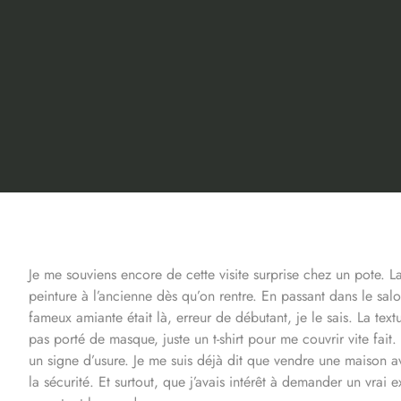
Je me souviens encore de cette visite surprise chez un pote. La
peinture à l’ancienne dès qu’on rentre. En passant dans le salon
fameux amiante était là, erreur de débutant, je le sais. La tex
pas porté de masque, juste un t-shirt pour me couvrir vite fait. 
un signe d’usure. Je me suis déjà dit que vendre une maison ave
la sécurité. Et surtout, que j’avais intérêt à demander un vrai 