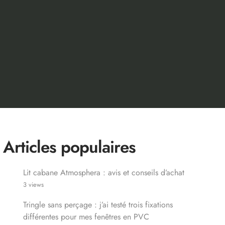
Articles populaires
Lit cabane Atmosphera : avis et conseils d’achat
3 views
Tringle sans perçage : j’ai testé trois fixations
différentes pour mes fenêtres en PVC