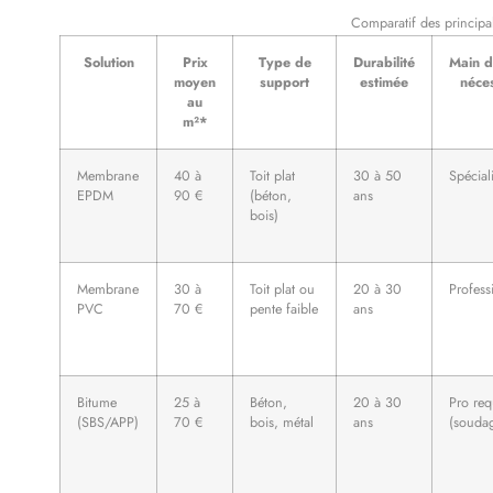
Comparatif des principal
Solution
Prix
Type de
Durabilité
Main d
moyen
support
estimée
néces
au
m²*
Membrane
40 à
Toit plat
30 à 50
Spécial
EPDM
90 €
(béton,
ans
bois)
Membrane
30 à
Toit plat ou
20 à 30
Profess
PVC
70 €
pente faible
ans
Bitume
25 à
Béton,
20 à 30
Pro req
(SBS/APP)
70 €
bois, métal
ans
(souda