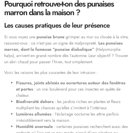
Pourquoi retrouve-t-on des punaises
marron dans la maison ?
Les causes pratiques de leur présence
Si vous voyez une
punaise brune
grimper au mur ou clouée à la vitre,
rassurez-vous : ce n’est pas un signe de malpropreté.
Les punaises
marron, dont la fameuse “punaise diabolique”
(Halyomorpha
halys), arrivent en grand nombre dès l’automne. Leur objectif ? Trouver
un abri chaud pour passer l’hiver, tout simplement.
Voici les raisons les plus courantes de leur intrusion :
Fissures, joints abîmés ou ouvertures autour des fenêtres
et portes
: un vrai boulevard pour ces insectes en quête de
chaleur.
Biodiversité dehors
: les jardins riches en plantes et fleurs
multiplient les chances qu’elles s’invitent à l’intérieur.
Lumières allumées
: l’éclairage nocturne les attire parfois
irrésistiblement vers la maison.
Humidité anormale
: certaines punaises recherchent aussi des
endroits où l’air est un peu moite, signal d’une aération ou