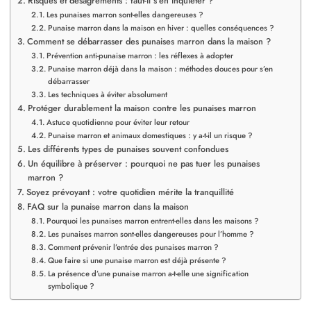
Risques et désagréments : faut-il s’en inquiéter ?
Les punaises marron sont-elles dangereuses ?
Punaise marron dans la maison en hiver : quelles conséquences ?
Comment se débarrasser des punaises marron dans la maison ?
Prévention anti-punaise marron : les réflexes à adopter
Punaise marron déjà dans la maison : méthodes douces pour s’en
débarrasser
Les techniques à éviter absolument
Protéger durablement la maison contre les punaises marron
Astuce quotidienne pour éviter leur retour
Punaise marron et animaux domestiques : y a-t-il un risque ?
Les différents types de punaises souvent confondues
Un équilibre à préserver : pourquoi ne pas tuer les punaises
marron ?
Soyez prévoyant : votre quotidien mérite la tranquillité
FAQ sur la punaise marron dans la maison
Pourquoi les punaises marron entrent-elles dans les maisons ?
Les punaises marron sont-elles dangereuses pour l’homme ?
Comment prévenir l’entrée des punaises marron ?
Que faire si une punaise marron est déjà présente ?
La présence d’une punaise marron a-t-elle une signification
symbolique ?