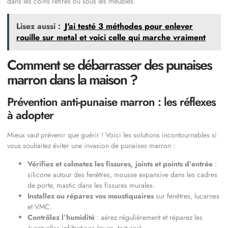
dans les coins retirés ou sous les meubles.
Lisez aussi :
J'ai testé 3 méthodes pour enlever
rouille sur metal et voici celle qui marche vraiment
Comment se débarrasser des punaises
marron dans la maison ?
Prévention anti-punaise marron : les réflexes
à adopter
Mieux vaut prévenir que guérir ! Voici les solutions incontournables si
vous souhaitez éviter une invasion de punaises marron :
Vérifiez et colmatez les fissures, joints et points d’entrée
:
silicone autour des fenêtres, mousse expansive dans les cadres
de porte, mastic dans les fissures murales.
Installez ou réparez vos moustiquaires
sur fenêtres, lucarnes
et VMC.
Contrôlez l’humidité
: aérez régulièrement et réparez les
éventuelles infiltrations (murs, toitures).