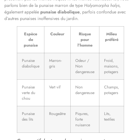
parlons bien de la punaise marron de type
Halyomorpha halys
,
également appelée
punaise diabolique
, parfois confondue avec
d’autres punaises inoffensives du jardin.
Espèce
Couleur
Risque
Milieu
de
pour
préféré
punaise
l’homme
Punaise
Marron-
Odeur /
Froid,
diabolique
gris
Non
maisons,
dangereuse
potagers
Punaise
Vert vif
Non
Champs,
verte du
dangereuse
potagers
chou
Punaise
Rougeâtre
Piqures,
Lits,
des lits
forte
textiles
nuisance