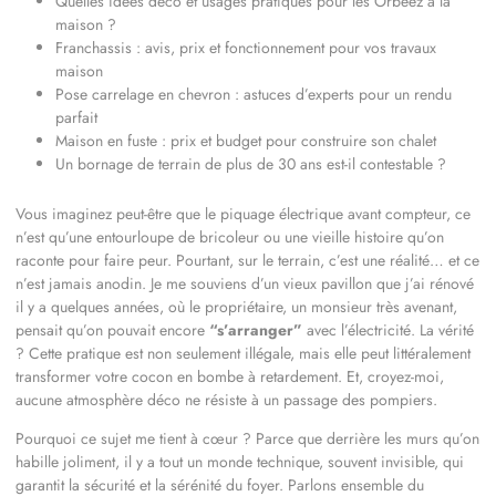
Quelles idées déco et usages pratiques pour les Orbeez à la
maison ?
Franchassis : avis, prix et fonctionnement pour vos travaux
maison
Pose carrelage en chevron : astuces d’experts pour un rendu
parfait
Maison en fuste : prix et budget pour construire son chalet
Un bornage de terrain de plus de 30 ans est-il contestable ?
Vous imaginez peut-être que le piquage électrique avant compteur, ce
n’est qu’une entourloupe de bricoleur ou une vieille histoire qu’on
raconte pour faire peur. Pourtant, sur le terrain, c’est une réalité… et ce
n’est jamais anodin. Je me souviens d’un vieux pavillon que j’ai rénové
il y a quelques années, où le propriétaire, un monsieur très avenant,
pensait qu’on pouvait encore
“s’arranger”
avec l’électricité. La vérité
? Cette pratique est non seulement illégale, mais elle peut littéralement
transformer votre cocon en bombe à retardement. Et, croyez-moi,
aucune atmosphère déco ne résiste à un passage des pompiers.
Pourquoi ce sujet me tient à cœur ? Parce que derrière les murs qu’on
habille joliment, il y a tout un monde technique, souvent invisible, qui
garantit la sécurité et la sérénité du foyer. Parlons ensemble du