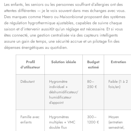
Les enfants, les seniors ou les personnes souffrant d’allergies ont des
attentes différentes — je le vois souvent dans mes échanges avec vous.
Des marques comme Heero ou Maisonbionat proposent des systèmes
de régulation hygrothermique ajustables, capables de suivre chaque
saison et d’intervenir aussitôt qu’un réglage est nécessaire. Et si vous
êtes connecté, une gestion centralisée via des capteurs intelligents
assure un gain de temps, une sécurité accrue et un pilotage fin des
dépenses énergétiques au quotidien.
Profil
Solution idéale
Budget
Entretien
d’utilisateur
estimé
Débutant
Hygromètre
80–
Faible (1 à 2
individuel +
250 €
fois/an)
déshumidificateur/
humidificateur
d’appoint
Famille avec
Hygromètres
300–
Moyen
enfants
multiples + VMC
1200 €
(entretien
double flux
semestriel,