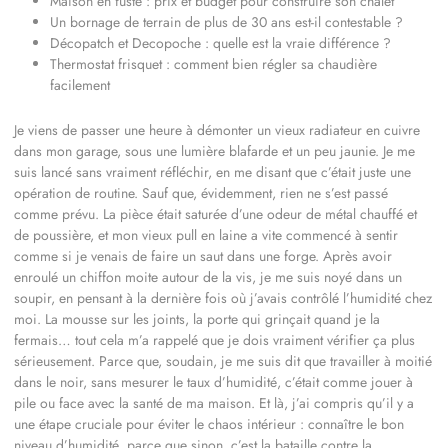
Maison en fuste : prix et budget pour construire son chalet
Un bornage de terrain de plus de 30 ans est-il contestable ?
Décopatch et Decopoche : quelle est la vraie différence ?
Thermostat frisquet : comment bien régler sa chaudière
facilement
Je viens de passer une heure à démonter un vieux radiateur en cuivre
dans mon garage, sous une lumière blafarde et un peu jaunie. Je me
suis lancé sans vraiment réfléchir, en me disant que c’était juste une
opération de routine. Sauf que, évidemment, rien ne s’est passé
comme prévu. La pièce était saturée d’une odeur de métal chauffé et
de poussière, et mon vieux pull en laine a vite commencé à sentir
comme si je venais de faire un saut dans une forge. Après avoir
enroulé un chiffon moite autour de la vis, je me suis noyé dans un
soupir, en pensant à la dernière fois où j’avais contrôlé l’humidité chez
moi. La mousse sur les joints, la porte qui grinçait quand je la
fermais… tout cela m’a rappelé que je dois vraiment vérifier ça plus
sérieusement. Parce que, soudain, je me suis dit que travailler à moitié
dans le noir, sans mesurer le taux d’humidité, c’était comme jouer à
pile ou face avec la santé de ma maison. Et là, j’ai compris qu’il y a
une étape cruciale pour éviter le chaos intérieur : connaître le bon
niveau d’humidité, parce que sinon, c’est la bataille contre la