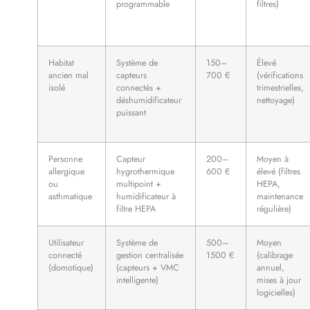
programmable
filtres)
Habitat
Système de
150–
Élevé
ancien mal
capteurs
700 €
(vérifications
isolé
connectés +
trimestrielles,
déshumidificateur
nettoyage)
puissant
Personne
Capteur
200–
Moyen à
allergique
hygrothermique
600 €
élevé (filtres
ou
multipoint +
HEPA,
asthmatique
humidificateur à
maintenance
filtre HEPA
régulière)
Utilisateur
Système de
500–
Moyen
connecté
gestion centralisée
1500 €
(calibrage
(domotique)
(capteurs + VMC
annuel,
intelligente)
mises à jour
logicielles)