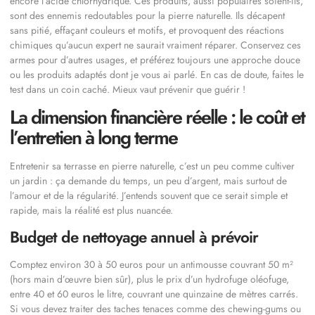
encore l’acide chlorhydrique. Ces produits, aussi populaires soient-ils,
sont des ennemis redoutables pour la pierre naturelle. Ils décapent
sans pitié, effaçant couleurs et motifs, et provoquent des réactions
chimiques qu’aucun expert ne saurait vraiment réparer. Conservez ces
armes pour d’autres usages, et préférez toujours une approche douce
ou les produits adaptés dont je vous ai parlé. En cas de doute, faites le
test dans un coin caché. Mieux vaut prévenir que guérir !
La dimension financière réelle : le coût et
l’entretien à long terme
Entretenir sa terrasse en pierre naturelle, c’est un peu comme cultiver
un jardin : ça demande du temps, un peu d’argent, mais surtout de
l’amour et de la régularité. J’entends souvent que ce serait simple et
rapide, mais la réalité est plus nuancée.
Budget de nettoyage annuel à prévoir
Comptez environ 30 à 50 euros pour un antimousse couvrant 50 m²
(hors main d’œuvre bien sûr), plus le prix d’un hydrofuge oléofuge,
entre 40 et 60 euros le litre, couvrant une quinzaine de mètres carrés.
Si vous devez traiter des taches tenaces comme des chewing-gums ou