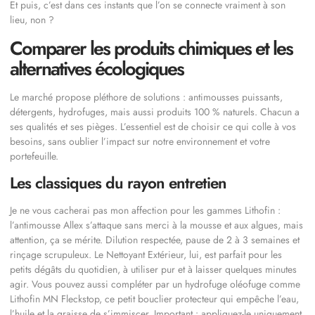
Et puis, c’est dans ces instants que l’on se connecte vraiment à son
lieu, non ?
Comparer les produits chimiques et les
alternatives écologiques
Le marché propose pléthore de solutions : antimousses puissants,
détergents, hydrofuges, mais aussi produits 100 % naturels. Chacun a
ses qualités et ses pièges. L’essentiel est de choisir ce qui colle à vos
besoins, sans oublier l’impact sur notre environnement et votre
portefeuille.
Les classiques du rayon entretien
Je ne vous cacherai pas mon affection pour les gammes Lithofin :
l’antimousse Allex s’attaque sans merci à la mousse et aux algues, mais
attention, ça se mérite. Dilution respectée, pause de 2 à 3 semaines et
rinçage scrupuleux. Le Nettoyant Extérieur, lui, est parfait pour les
petits dégâts du quotidien, à utiliser pur et à laisser quelques minutes
agir. Vous pouvez aussi compléter par un hydrofuge oléofuge comme
Lithofin MN Fleckstop, ce petit bouclier protecteur qui empêche l’eau,
l’huile et la graisse de s’immiscer. Important : appliquez-le uniquement