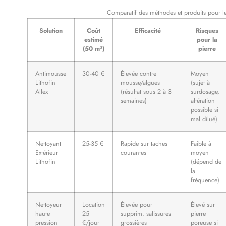
Comparatif des méthodes et produits pour le 
Solution
Coût
Efficacité
Risques
estimé
pour la
(50 m²)
pierre
Antimousse
30-40 €
Élevée contre
Moyen
Lithofin
mousse/algues
(sujet à
Allex
(résultat sous 2 à 3
surdosage,
semaines)
altération
possible si
mal dilué)
Nettoyant
25-35 €
Rapide sur taches
Faible à
Extérieur
courantes
moyen
Lithofin
(dépend de
la
fréquence)
Nettoyeur
Location
Élevée pour
Élevé sur
haute
25
supprim. salissures
pierre
pression
€/jour
grossières
poreuse si