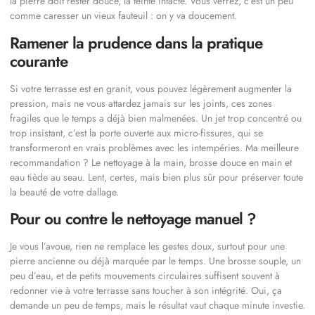
la pierre doit rester douce, la teinte intacte. Vous verrez, c’est un peu
comme caresser un vieux fauteuil : on y va doucement.
Ramener la prudence dans la pratique
courante
Si votre terrasse est en granit, vous pouvez légèrement augmenter la
pression, mais ne vous attardez jamais sur les joints, ces zones
fragiles que le temps a déjà bien malmenées. Un jet trop concentré ou
trop insistant, c’est la porte ouverte aux micro-fissures, qui se
transformeront en vrais problèmes avec les intempéries. Ma meilleure
recommandation ? Le nettoyage à la main, brosse douce en main et
eau tiède au seau. Lent, certes, mais bien plus sûr pour préserver toute
la beauté de votre dallage.
Pour ou contre le nettoyage manuel ?
Je vous l’avoue, rien ne remplace les gestes doux, surtout pour une
pierre ancienne ou déjà marquée par le temps. Une brosse souple, un
peu d’eau, et de petits mouvements circulaires suffisent souvent à
redonner vie à votre terrasse sans toucher à son intégrité. Oui, ça
demande un peu de temps, mais le résultat vaut chaque minute investie.