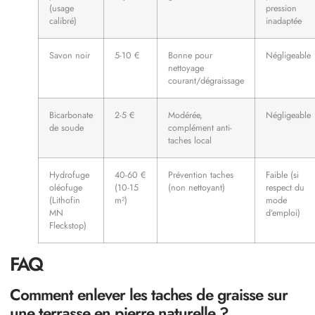
(usage
pression
calibré)
inadaptée
Savon noir
5-10 €
Bonne pour
Négligeable
nettoyage
courant/dégraissage
Bicarbonate
2-5 €
Modérée,
Négligeable
de soude
complément anti-
taches local
Hydrofuge
40-60 €
Prévention taches
Faible (si
oléofuge
(10-15
(non nettoyant)
respect du
(Lithofin
m²)
mode
MN
d’emploi)
Fleckstop)
FAQ
Comment enlever les taches de graisse sur
une terrasse en pierre naturelle ?