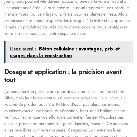
joints, eux, peuvent vite devenir cassants, ouvrant la voie à l’eau et à
une usure accélérée. J’ajoute encore un point important : ces produits,
mal maîtrisés, polluent le jardin, fatals pour les plantes et l’eau. Alors
promesse entre nous : respectez les dosages à la lettre et n’approchez
jamais un produit acide près d’une pierre calcaire. Vous protégerez
votre terrasse mais aussi votre espace de vie.
Lisez aussi :
Béton cellulaire : avantages, prix et
usages dans la construction
Dosage et application : la précision avant
tout
J’ai une affection particulière pour des antimousses comme Lithofin
Allex, mais leur force vient aussi avec une exigence : la dilution. Un
volume de produit pour 9 à 10 litres d’eau, pas plus, pas moins.
Munissez-vous d’une bonne pulvérisation, hors soleil brûlant et sans
vent pour éviter que vos efforts ne partent en fumée. N’oubliez pas
aussi la protection personnelle : gants, lunettes, masque. Ce sont vos
alliés invisibles contre les vapeurs. Croyez-moi, un entretien bien
mené, ça change tout, mais un bricolage au petit bonheur la chance,