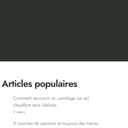
Articles populaires
Comment recouvrir un carrelage sur sol
chauffant sans l’abîmer
2 views
3 couches de peinture et toujours des traces :