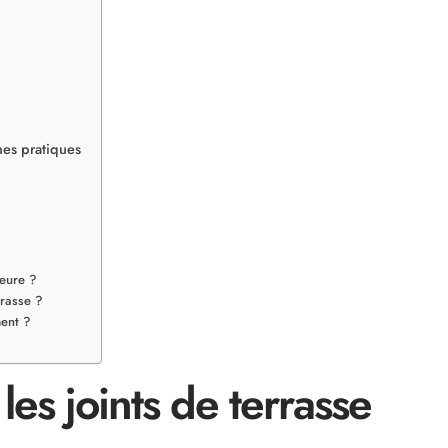
nes pratiques
ieure ?
rrasse ?
ment ?
s joints de terrasse