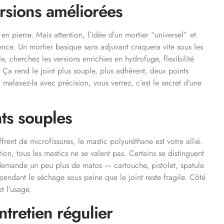
ersions améliorées
 en pierre. Mais attention, l’idée d’un mortier “universel” et
rence. Un mortier basique sans adjuvant craquera vite sous les
e, cherchez les versions enrichies en hydrofuge, flexibilité
 Ça rend le joint plus souple, plus adhérent, deux points
 malaxez-la avec précision, vous verrez, c’est le secret d’une
nts souples
rent de microfissures, le mastic polyuréthane est votre allié.
ion, tous les mastics ne se valent pas. Certains se distinguent
l demande un peu plus de matos — cartouche, pistolet, spatule
r pendant le séchage sous peine que le joint reste fragile. Côté
t l’usage.
ntretien régulier