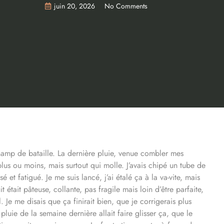
juin 20, 2026
No Comments
champ de bataille. La dernière pluie, venue combler mes
lus ou moins, mais surtout qui molle. J’avais chipé un tube de
é et fatigué. Je me suis lancé, j’ai étalé ça à la va-vite, mais
t était pâteuse, collante, pas fragile mais loin d’être parfaite,
 Je me disais que ça finirait bien, que je corrigerais plus
luie de la semaine dernière allait faire glisser ça, que le