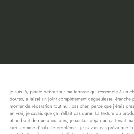
Je suis là, planté debout sur ma terrasse qui ressemble à un 
doutes, a laissé un joint complètement dégueulasse, étanche p
mortier de réparation tout nul, pas cher, parce que j’étais press
en vrai, je savais que ça n’allait pas durer. La texture du produi
et au bout de quelques jours, je sentais déjà que ça tenait mal.
tard, comme d’hab. Le problème : je n’avais pas prévu que la p