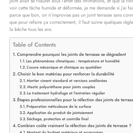
joint allait se fissurer sous l’effet des infiltrations, et que la 
voir cette tâche humide et déformée, je me demande si j’ai fait
parce que bon, on n’improvise pas un joint terrasse sans conna
que pour refaire ça correctement, il faut suivre quelques règles
la bêche tous les ans.
Table of Contents
Comprendre pourquoi les joints de terrasse se dégradent
Les phénomènes climatiques : température et humidité
L’usure mécanique et chimique au quotidien
Choisir le bon matériau pour renforcer la durabilité
Mortier ciment standard et versions améliorées
Mastic polyuréthane pour joints souples
Le traitement hydrofuge et l’entretien régulier
Étapes professionnelles pour la réfection des joints de terras
Préparation méticuleuse de la surface
Application du produit de jointoiement
Séchage, protection et contrôle final
Combien coûte vraiment la réfection des joints de terrasse ?
Montant du budget matériaux et accessoires