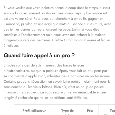
Si vous voulez que votre peinture tienne le coup dans le temps, surtout
si vous bricolez souvent ou stockez beaucoup, l’époxy bi-composant
est une valeur sûre. Pour ceux qui cherchent à embellir, gagner en
luminosité, privilégiez une acrylique mate ou satinée sur les murs, avec
des teintes claires qui agrandissent l’espace. Enfin, si vous êtes
sensibles à l’environnement ou si vous avez des enfants à la maison,
dirigez-vous vers des peintures à faible COV, moins toxiques et faciles
à nettoyer.
Quand faire appel à un pro ?
Si votre sol a des défauts majeurs, des traces tenaces
d’hydrocarbures, ou que la peinture époxy vous fait un peu peur par
sa complexité d’application, n’hésitez pas à consulter un professionnel.
Certains produits nécessitent un savoir-faire pointu, notamment pour la
sous-couche ou les vieux bétons. Bien sûr, c’est un coup de pouce
financier, mais souvent, ça vous assure un rendu impeccable et une
longévité renforcée quand les conditions sont difficiles.
Profil utilisateur
Type de
Prix
Te