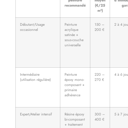
peinture
moyen
d’immobi
recommandé
(€/25
gar
m²)
Débutant/Usage
Peinture
150 –
2 à 4 jou
occasionnel
acrylique
200 €
satinée +
sous-couche
universelle
Intermédiaire
Peinture
220 –
4 à 6 jou
(utilisation régulière)
époxy mono-
270 €
composant +
primaire
adhérence
Expert/Atelier intensif
Résine époxy
300 –
5 à 7 jou
bi-composant
400 €
+ traitement