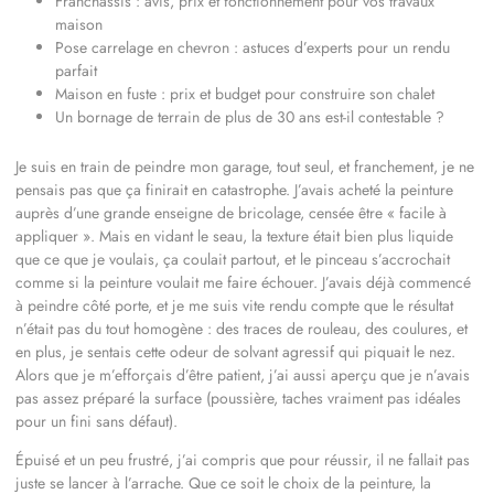
Franchassis : avis, prix et fonctionnement pour vos travaux
maison
Pose carrelage en chevron : astuces d’experts pour un rendu
parfait
Maison en fuste : prix et budget pour construire son chalet
Un bornage de terrain de plus de 30 ans est-il contestable ?
Je suis en train de peindre mon garage, tout seul, et franchement, je ne
pensais pas que ça finirait en catastrophe. J’avais acheté la peinture
auprès d’une grande enseigne de bricolage, censée être « facile à
appliquer ». Mais en vidant le seau, la texture était bien plus liquide
que ce que je voulais, ça coulait partout, et le pinceau s’accrochait
comme si la peinture voulait me faire échouer. J’avais déjà commencé
à peindre côté porte, et je me suis vite rendu compte que le résultat
n’était pas du tout homogène : des traces de rouleau, des coulures, et
en plus, je sentais cette odeur de solvant agressif qui piquait le nez.
Alors que je m’efforçais d’être patient, j’ai aussi aperçu que je n’avais
pas assez préparé la surface (poussière, taches vraiment pas idéales
pour un fini sans défaut).
Épuisé et un peu frustré, j’ai compris que pour réussir, il ne fallait pas
juste se lancer à l’arrache. Que ce soit le choix de la peinture, la