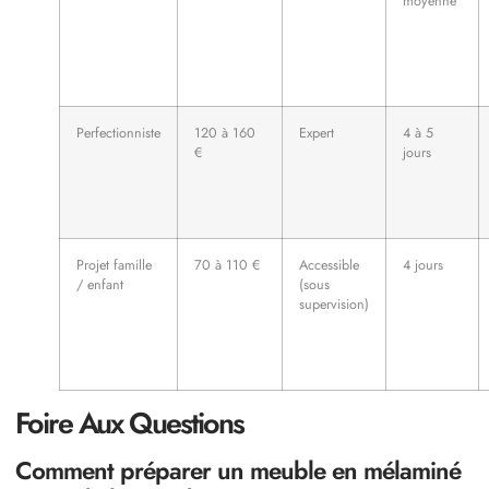
moyenne
Perfectionniste
120 à 160
Expert
4 à 5
€
jours
Projet famille
70 à 110 €
Accessible
4 jours
/ enfant
(sous
supervision)
Foire Aux Questions
Comment préparer un meuble en mélaminé