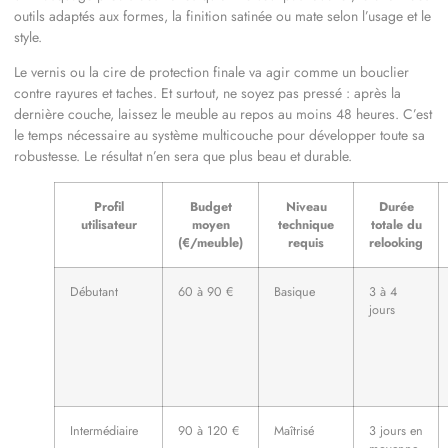
outils adaptés aux formes, la finition satinée ou mate selon l’usage et le
style.
Le vernis ou la cire de protection finale va agir comme un bouclier
contre rayures et taches. Et surtout, ne soyez pas pressé : après la
dernière couche, laissez le meuble au repos au moins 48 heures. C’est
le temps nécessaire au système multicouche pour développer toute sa
robustesse. Le résultat n’en sera que plus beau et durable.
Profil
Budget
Niveau
Durée
utilisateur
moyen
technique
totale du
(€/meuble)
requis
relooking
Débutant
60 à 90 €
Basique
3 à 4
jours
Intermédiaire
90 à 120 €
Maîtrisé
3 jours en