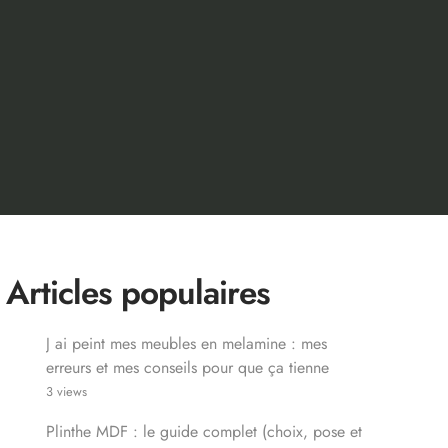
Articles populaires
J ai peint mes meubles en melamine : mes
erreurs et mes conseils pour que ça tienne
3 views
Plinthe MDF : le guide complet (choix, pose et