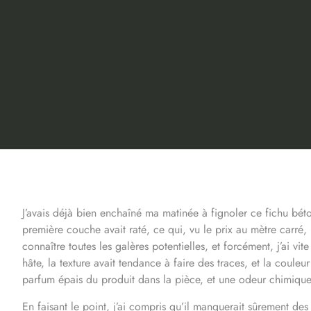
J’avais déjà bien enchaîné ma matinée à fignoler ce fichu bét
première couche avait raté, ce qui, vu le prix au mètre carré,
connaître toutes les galères potentielles, et forcément, j’ai vi
hâte, la texture avait tendance à faire des traces, et la couleur 
parfum épais du produit dans la pièce, et une odeur chimique
En faisant le point, j’ai compris qu’il manquerait sûrement de