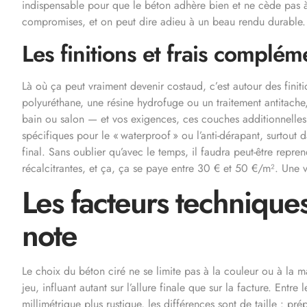
indispensable pour que le béton adhère bien et ne cède pas à la
compromises, et on peut dire adieu à un beau rendu durable.
Les finitions et frais complém
Là où ça peut vraiment devenir costaud, c’est autour des finit
polyuréthane, une résine hydrofuge ou un traitement antitache,
bain ou salon — et vos exigences, ces couches additionnelles p
spécifiques pour le « waterproof » ou l’anti-dérapant, surtout d
final. Sans oublier qu’avec le temps, il faudra peut-être repre
récalcitrantes, et ça, ça se paye entre 30 € et 50 €/m². Une v
Les facteurs techniques
note
Le choix du béton ciré ne se limite pas à la couleur ou à la ma
jeu, influant autant sur l’allure finale que sur la facture. Entr
millimétrique plus rustique, les différences sont de taille : p