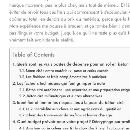
marque moyenne, pas le plus cher, mais tout de même… Et là, je
éviter de revoir tous ces frais qui commencent à s’accumuler.
coûter au total, en dehors du prix du matériau, parce que la fa
Mon expérience me pousse à creuser, et ça tombe bien : dans c
pas flinguer votre budget, jusqu’à ce qu’il ne reste plus qu’à f
vraiment fait avoir dans la réalité.
Table of Contents
Quels sont les vrais postes de dépense pour un sol en béton 
Béton ciré : entre matériaux, pose et coûts cachés
Les finitions et frais complémentaires à anticiper
Les facteurs techniques qui font grimper la note
Béton ciré autolissant : une expertise et une préparation exig
Béton ciré millimétrique et autres alternatives
Identifier et limiter les risques liés à la pose du béton ciré
La vulnérabilité aux chocs et aux agressions du quotidien
Choix des traitements de surface et limites d’usage
Quel budget prévoir pour votre projet ? Décryptage par profi
Amateur ou bricoleur averti : le choix des kits et l’autoconstruc