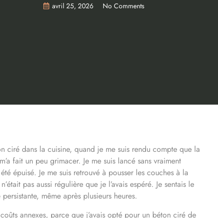
avril 25, 2026
No Comments
on ciré dans la cuisine, quand je me suis rendu compte que la
 m’a fait un peu grimacer. Je me suis lancé sans vraiment
te été épuisé. Je me suis retrouvé à pousser les couches à la
n’était pas aussi régulière que je l’avais espéré. Je sentais le
 persistante, même après plusieurs heures.
s coûts annexes, parce que j’avais opté pour un béton ciré de