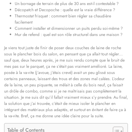
Un bornage de terrain de plus de 30 ans est-il contestable ?
Décopatch et Decopoche : quelle est la vraie différence ?
Thermostat frisquet : comment bien régler sa chaudière
facilement
Comment installer et dimensionner un puits perdu soi-même ?
Mur de refend : quel est son rôle structurel dans une maison ?
Je viens tout juste de finir de poser deux couches de laine de roche
sous le plancher bois du salon, en pensant que ça allait tout régler…
sauf que, deux heures après, je me suis rendu compte que le bruit de
mes pas sur le parquet, ça ne s’était pas vraiment amélioré. La laine,
posée à la va-vite (j’avoue, j’étais crevé) avait un peu glissé sous
certains panneaux, laissant des trous et des zones mal calées. L’odeur
de la laine, un peu piquante, se mêlait à celle du bois neuf, ça faisait
un drôle de combo, comme si je ne maîtrisais pas complètement la
situation. Je me suis dit qu’il fallait vraiment mieux s’y prendre. Au final,
la solution que j’ai trouvée, c’était de mieux isoler le plancher en
intégrant des matériaux plus adaptés, et surtout en évitant de faire ça à
la va-vite. Bref, ça me donne une idée claire pour la suite.
Table of Contents