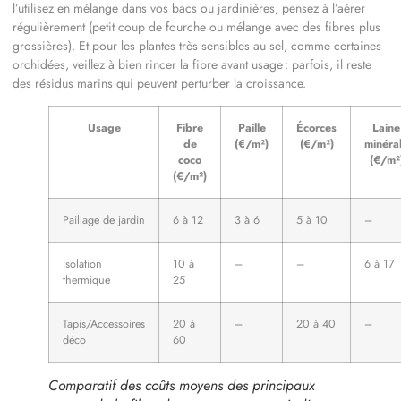
l’utilisez en mélange dans vos bacs ou jardinières, pensez à l’aérer
régulièrement (petit coup de fourche ou mélange avec des fibres plus
grossières). Et pour les plantes très sensibles au sel, comme certaines
orchidées, veillez à bien rincer la fibre avant usage : parfois, il reste
des résidus marins qui peuvent perturber la croissance.
Usage
Fibre
Paille
Écorces
Laine
de
(€/m²)
(€/m²)
minéra
coco
(€/m²
(€/m²)
Paillage de jardin
6 à 12
3 à 6
5 à 10
–
Isolation
10 à
–
–
6 à 17
thermique
25
Tapis/Accessoires
20 à
–
20 à 40
–
déco
60
Comparatif des coûts moyens des principaux