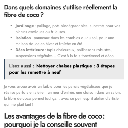
Dans quels domaines s’utilise réellement la
fibre de coco ?
Jardinage
: paillage, pots biodégradables, substrats pour vos
plantes exotiques ou frileuses.
Isolation
: panneaux dans les combles ou au sol, pour une
maison douce en hiver et fraîche en été.
Déco intérieure
: tapis chaleureux, paillassons robustes,
suspensions végétales… C’est à la fois fonctionnel et déco.
Lisez aussi :
Nettoyer chaises plastique : 3 étapes
pour les remettre à neuf
Je vous avoue avoir un faible pour les parois végétalisées que je
réalise parfois en atelier : un mur d’entrée, une cloison dans un salon,
la fibre de coco permet tout ça… avec ce petit esprit atelier d’artiste
qui me plaît tant !
Les avantages de la fibre de coco :
pourquoi je la conseille souvent