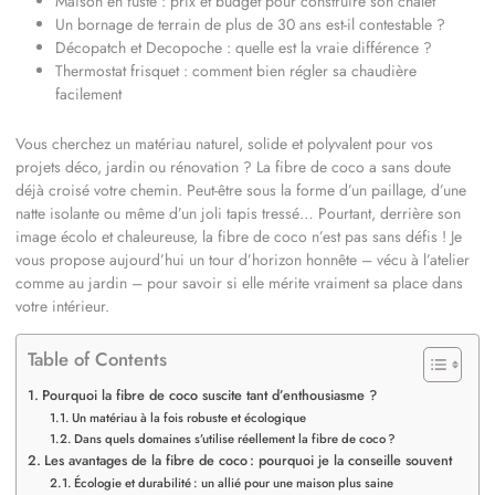
Maison en fuste : prix et budget pour construire son chalet
Un bornage de terrain de plus de 30 ans est-il contestable ?
Décopatch et Decopoche : quelle est la vraie différence ?
Thermostat frisquet : comment bien régler sa chaudière
facilement
Vous cherchez un matériau naturel, solide et polyvalent pour vos
projets déco, jardin ou rénovation ? La fibre de coco a sans doute
déjà croisé votre chemin. Peut-être sous la forme d’un paillage, d’une
natte isolante ou même d’un joli tapis tressé… Pourtant, derrière son
image écolo et chaleureuse, la fibre de coco n’est pas sans défis ! Je
vous propose aujourd’hui un tour d’horizon honnête – vécu à l’atelier
comme au jardin – pour savoir si elle mérite vraiment sa place dans
votre intérieur.
Table of Contents
Pourquoi la fibre de coco suscite tant d’enthousiasme ?
Un matériau à la fois robuste et écologique
Dans quels domaines s’utilise réellement la fibre de coco ?
Les avantages de la fibre de coco : pourquoi je la conseille souvent
Écologie et durabilité : un allié pour une maison plus saine