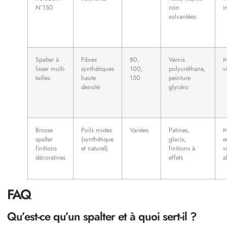
N°150
non
i
solvantées
Spalter à
Fibres
80,
Vernis
M
lisser multi-
synthétiques
100,
polyuréthane,
v
tailles
haute
150
peinture
densité
glycéro
Brosse
Poils mixtes
Variées
Patines,
M
spalter
(synthétique
glacis,
e
finitions
et naturel)
finitions à
v
décoratives
effets
a
FAQ
Qu’est-ce qu’un spalter et à quoi sert-il ?