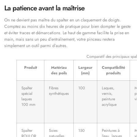
La patience avant la maîtrise
On ne devient pas maître du spalter en un claquement de doigts.
Comptez au moins dix heures de pratique pour bien dompter le geste
et éviter traces et démarcations. Le haut de gamme facilite la prise en
main, mais sans un peu d’entraînement, votre pinceau restera
simplement un outil parmi d’autres.
Comparatif des principaux spalt
Produit
Matériau
Largeur
Compatibilité
des poils
(mm)
produits
Spalter
Fibres
100
Laques,
M
spécial
synthétiques
vernis,
p
laques
peinture
v
100 mm
acrylique
Spalter
Soies
150
Peintures à
M
ROULOR
naturelles
l’eau, laques
v