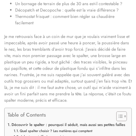
Un bornage de terrain de plus de 30 ans est-il contestable ?
Décopatch et Decopoche : quelle est la vraie différence ?
Thermostat frisquet : comment bien régler sa chaudière
facilement
Je me retrouvais face à un coin de mur que je voulais vraiment lisse et
impeccable, après avoir passé une heure à poncer, la poussière dans
le nez, les bras tremblants d’avoir trop forcé. J’avais décidé de faire
vite, mais mon premier passage avec le spalter, une brosse large en
plastique un peu rigide, a tout gâché : des traces visibles, le pinceau
qui papillote, et cette odeur de plastique fondu qui s’infiltre dans les
narines. Frustrée, je me suis rappelée que j’ai souvent galéré avec des
outils trop grossiers ou mal adaptés, surtout quand j’en fais trop vite. Et
là, je me suis dit : il me faut autre chose, un outil qui m’aide vraiment à
avoir un fini parfait sans me prendre la tête. La réponse, c’était ce foutu
spalter moderne, précis et efficace.
Table of Contents
Découvrir le spalter : pourquoi il séduit, mais aussi ses petites failles
Quel spalter choisir ? Les matières qui comptent