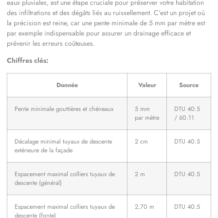
eaux pluviales, est une étape cruciale pour préserver votre habitation
des infiltrations et des dégâts liés au ruissellement. C’est un projet où
la précision est reine, car une pente minimale de 5 mm par mètre est
par exemple indispensable pour assurer un drainage efficace et
prévenir les erreurs coûteuses.
Chiffres clés:
Donnée
Valeur
Source
Pente minimale gouttières et chéneaux
5 mm
DTU 40.5
par mètre
/ 60.11
Décalage minimal tuyaux de descente
2 cm
DTU 40.5
extérieure de la façade
Espacement maximal colliers tuyaux de
2 m
DTU 40.5
descente (général)
Espacement maximal colliers tuyaux de
2,70 m
DTU 40.5
descente (fonte)