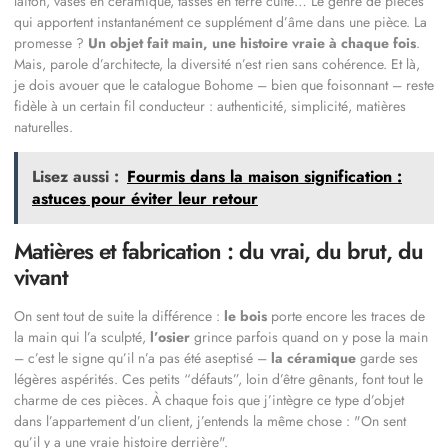
laiton, vases en céramique, tasses en terre cuite… Le genre de pièces
qui apportent instantanément ce supplément d’âme dans une pièce. La
promesse ?
Un objet fait main, une histoire vraie à chaque fois
.
Mais, parole d’architecte, la diversité n’est rien sans cohérence. Et là,
je dois avouer que le catalogue Bohome – bien que foisonnant – reste
fidèle à un certain fil conducteur : authenticité, simplicité, matières
naturelles.
Lisez aussi :
Fourmis dans la maison signification :
astuces pour éviter leur retour
Matières et fabrication : du vrai, du brut, du
vivant
On sent tout de suite la différence :
le bois
porte encore les traces de
la main qui l’a sculpté,
l’osier
grince parfois quand on y pose la main
– c’est le signe qu’il n’a pas été aseptisé –
la céramique
garde ses
légères aspérités. Ces petits “défauts”, loin d’être gênants, font tout le
charme de ces pièces. À chaque fois que j’intègre ce type d’objet
dans l’appartement d’un client, j’entends la même chose :
On sent
qu’il y a une vraie histoire derrière
.