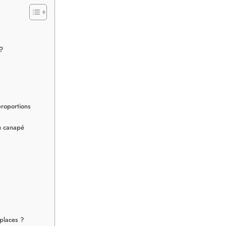
?
proportions
du canapé
 places ?