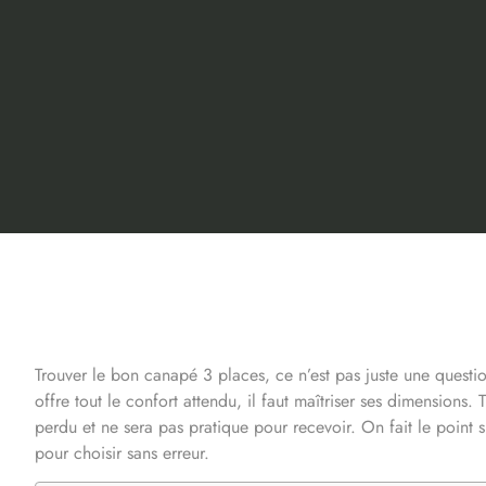
Trouver le bon canapé 3 places, ce n’est pas juste une questio
offre tout le confort attendu, il faut maîtriser ses dimensions. T
perdu et ne sera pas pratique pour recevoir. On fait le point 
pour choisir sans erreur.