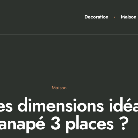
Decoration
Maison
Maison
les dimensions idé
anapé 3 places ?