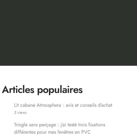
Articles populaires
Lit cabane Atmosphera : avis et conseils d’achat
3 views
Tringle sans perçage : j’ai testé trois fixations
différentes pour mes fenêtres en PVC