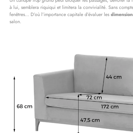
Un
canapé trop grand
peut bloquer les passages, dévorer la 
à lui, semblera riquiqui et limitera la convivialité. Sans compt
fenêtres… D’où l’importance capitale d’évaluer les
dimension
salon.