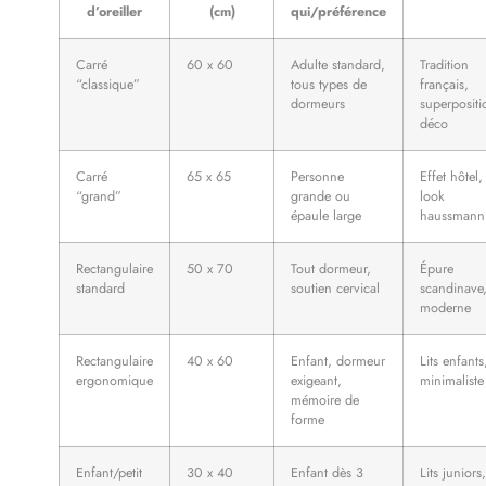
d’oreiller
(cm)
qui/préférence
Carré
60 x 60
Adulte standard,
Tradition
“classique”
tous types de
français,
dormeurs
superpositi
déco
Carré
65 x 65
Personne
Effet hôtel,
“grand”
grande ou
look
épaule large
haussmann
Rectangulaire
50 x 70
Tout dormeur,
Épure
standard
soutien cervical
scandinave
moderne
Rectangulaire
40 x 60
Enfant, dormeur
Lits enfants
ergonomique
exigeant,
minimaliste
mémoire de
forme
Enfant/petit
30 x 40
Enfant dès 3
Lits juniors,