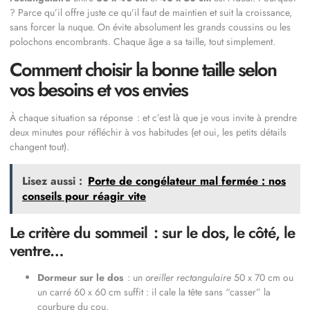
? Parce qu’il offre juste ce qu’il faut de maintien et suit la croissance,
sans forcer la nuque. On évite absolument les grands coussins ou les
polochons encombrants. Chaque âge a sa taille, tout simplement.
Comment choisir la bonne taille selon
vos besoins et vos envies
À chaque situation sa réponse : et c’est là que je vous invite à prendre
deux minutes pour réfléchir à vos habitudes (et oui, les petits détails
changent tout).
Lisez aussi :
Porte de congélateur mal fermée : nos
conseils pour réagir vite
Le critère du sommeil : sur le dos, le côté, le
ventre…
Dormeur sur le dos
: un
oreiller rectangulaire
50 x 70 cm ou
un carré 60 x 60 cm suffit : il cale la tête sans “casser” la
courbure du cou.