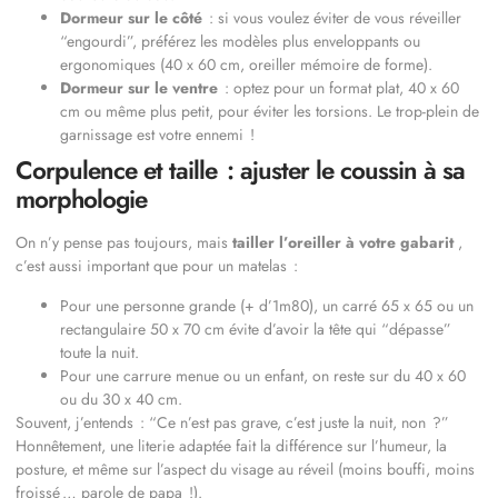
Dormeur sur le côté
: si vous voulez éviter de vous réveiller
“engourdi”, préférez les modèles plus enveloppants ou
ergonomiques (40 x 60 cm, oreiller mémoire de forme).
Dormeur sur le ventre
: optez pour un format plat, 40 x 60
cm ou même plus petit, pour éviter les torsions. Le trop-plein de
garnissage est votre ennemi !
Corpulence et taille : ajuster le coussin à sa
morphologie
On n’y pense pas toujours, mais
tailler l’oreiller à votre gabarit
,
c’est aussi important que pour un matelas :
Pour une personne grande (+ d’1m80), un carré 65 x 65 ou un
rectangulaire 50 x 70 cm évite d’avoir la tête qui “dépasse”
toute la nuit.
Pour une carrure menue ou un enfant, on reste sur du 40 x 60
ou du 30 x 40 cm.
Souvent, j’entends : “Ce n’est pas grave, c’est juste la nuit, non ?”
Honnêtement, une literie adaptée fait la différence sur l’humeur, la
posture, et même sur l’aspect du visage au réveil (moins bouffi, moins
froissé … parole de papa !).