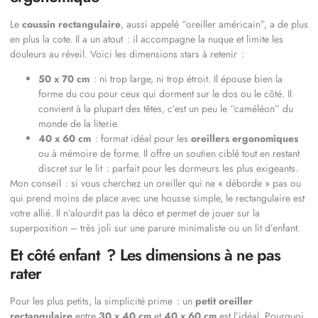
Le
coussin rectangulaire
, aussi appelé “oreiller américain”, a de plus
en plus la cote. Il a un atout : il accompagne la nuque et limite les
douleurs au réveil. Voici les dimensions stars à retenir :
50 x 70 cm
: ni trop large, ni trop étroit. Il épouse bien la
forme du cou pour ceux qui dorment sur le dos ou le côté. Il
convient à la plupart des têtes, c’est un peu le “caméléon” du
monde de la literie.
40 x 60 cm
: format idéal pour les
oreillers ergonomiques
ou à mémoire de forme. Il offre un soutien ciblé tout en restant
discret sur le lit : parfait pour les dormeurs les plus exigeants.
Mon conseil : si vous cherchez un oreiller qui ne « déborde » pas ou
qui prend moins de place avec une housse simple, le rectangulaire est
votre allié. Il n’alourdit pas la déco et permet de jouer sur la
superposition – très joli sur une parure minimaliste ou un lit d’enfant.
Et côté enfant ? Les dimensions à ne pas
rater
Pour les plus petits, la simplicité prime : un
petit oreiller
rectangulaire
entre
30 x 40 cm
et
40 x 60 cm
est l’idéal. Pourquoi