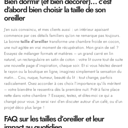
Bien dormir (et bien décorer)… c’est
d’abord bien choisir la taille de son
oreiller
J’en suis convaincu, et mes clients aussi : un intérieur apaisant
commence par ces détails familiers qu’on ne remarque pas toujours.
La bonne
taille d’oreiller
transforme une chambre froide en cocon,
une nuit agitée en vrai moment de récupération. Mon grain de sel ?
Essayez de mélanger formats et matières – un grand carré en lin
naturel, un rectangulaire en satin de coton : votre lit ouvre tout de suite
une nouvelle page d’inspiration, chaque soir. Et si vous hésitez devant
le rayon ou la boutique en ligne, imaginez simplement la sensation du
matin… Cou, nuque, humeur, beauté du lit : tout change, parfois
radicalement. Osez accorder à ces choix l’importance qu’ils méritent
– votre bien-être le ressentira dès la première nuit. Prêt à faire place
nette dans votre chambre ? Essayez, testez, et dites-moi ce qui a
changé pour vous. Je serai ravi d’en discuter autour d’un café, ou d’un
projet déco plus large !
FAQ sur les tailles d’oreiller et leur
impact au quotidien