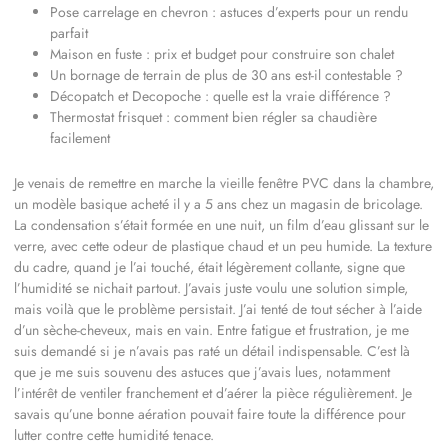
Pose carrelage en chevron : astuces d’experts pour un rendu
parfait
Maison en fuste : prix et budget pour construire son chalet
Un bornage de terrain de plus de 30 ans est-il contestable ?
Décopatch et Decopoche : quelle est la vraie différence ?
Thermostat frisquet : comment bien régler sa chaudière
facilement
Je venais de remettre en marche la vieille fenêtre PVC dans la chambre,
un modèle basique acheté il y a 5 ans chez un magasin de bricolage.
La condensation s’était formée en une nuit, un film d’eau glissant sur le
verre, avec cette odeur de plastique chaud et un peu humide. La texture
du cadre, quand je l’ai touché, était légèrement collante, signe que
l’humidité se nichait partout. J’avais juste voulu une solution simple,
mais voilà que le problème persistait. J’ai tenté de tout sécher à l’aide
d’un sèche-cheveux, mais en vain. Entre fatigue et frustration, je me
suis demandé si je n’avais pas raté un détail indispensable. C’est là
que je me suis souvenu des astuces que j’avais lues, notamment
l’intérêt de ventiler franchement et d’aérer la pièce régulièrement. Je
savais qu’une bonne aération pouvait faire toute la différence pour
lutter contre cette humidité tenace.