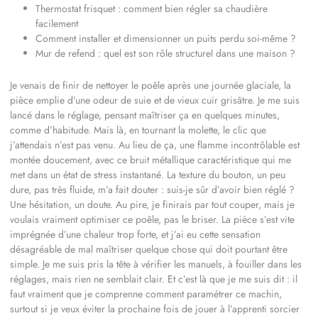
Thermostat frisquet : comment bien régler sa chaudière
facilement
Comment installer et dimensionner un puits perdu soi-même ?
Mur de refend : quel est son rôle structurel dans une maison ?
Je venais de finir de nettoyer le poêle après une journée glaciale, la
pièce emplie d’une odeur de suie et de vieux cuir grisâtre. Je me suis
lancé dans le réglage, pensant maîtriser ça en quelques minutes,
comme d’habitude. Mais là, en tournant la molette, le clic que
j’attendais n’est pas venu. Au lieu de ça, une flamme incontrôlable est
montée doucement, avec ce bruit métallique caractéristique qui me
met dans un état de stress instantané. La texture du bouton, un peu
dure, pas très fluide, m’a fait douter : suis-je sûr d’avoir bien réglé ?
Une hésitation, un doute. Au pire, je finirais par tout couper, mais je
voulais vraiment optimiser ce poêle, pas le briser. La pièce s’est vite
imprégnée d’une chaleur trop forte, et j’ai eu cette sensation
désagréable de mal maîtriser quelque chose qui doit pourtant être
simple. Je me suis pris la tête à vérifier les manuels, à fouiller dans les
réglages, mais rien ne semblait clair. Et c’est là que je me suis dit : il
faut vraiment que je comprenne comment paramétrer ce machin,
surtout si je veux éviter la prochaine fois de jouer à l’apprenti sorcier