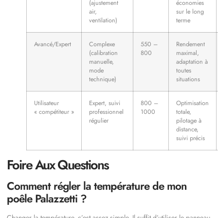
(ajustement
économies
air,
sur le long
ventilation)
terme
Avancé/Expert
Complexe
550 –
Rendement
(calibration
800
maximal,
manuelle,
adaptation à
mode
toutes
technique)
situations
Utilisateur
Expert, suivi
800 –
Optimisation
« compétiteur »
professionnel
1000
totale,
régulier
pilotage à
distance,
suivi précis
Foire Aux Questions
Comment régler la température de mon
poêle Palazzetti ?
Changer la température, c’est assez simple. Il suffit d’utiliser le panneau