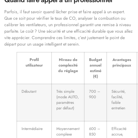
Parfois, il faut savoir quand lâcher prise et faire appel à un expert.
Que ce soit pour vérifier le taux de CO, analyser la combustion ou
calibrer les ventilateurs, un professionnel garantit une remise à niveau
parfaite. Le coût ? Une sécurité et une efficacité durable que vous allez
vite apprécier. Comprendre ces limites, c’est justement le point de
départ pour un usage intelligent et serein.
Profil
Niveau de
Budget
Avantages
utilisateur
complexité
annuel
principaux
du réglage
estimé
(€)
Débutant
Très simple
700 –
Sécurité,
(mode AUTO,
900
facilité,
paramètres
faible
par défaut)
entretien
Intermédiaire
Moyennement
600 –
Efficacité
complexe
850
accrue,