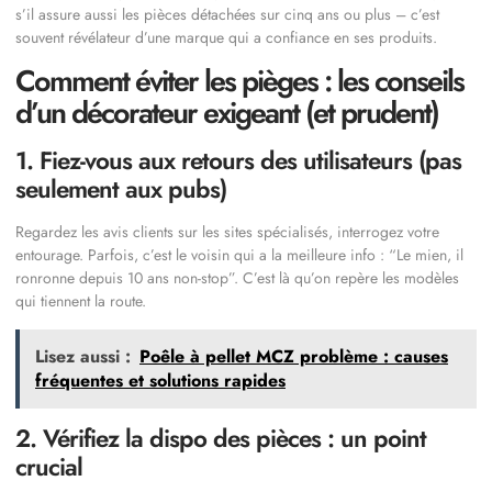
s’il assure aussi les pièces détachées sur cinq ans ou plus – c’est
souvent révélateur d’une marque qui a confiance en ses produits.
Comment éviter les pièges : les conseils
d’un décorateur exigeant (et prudent)
1. Fiez-vous aux retours des utilisateurs (pas
seulement aux pubs)
Regardez les avis clients sur les sites spécialisés, interrogez votre
entourage. Parfois, c’est le voisin qui a la meilleure info : “Le mien, il
ronronne depuis 10 ans non-stop”. C’est là qu’on repère les modèles
qui tiennent la route.
Lisez aussi :
Poêle à pellet MCZ problème : causes
fréquentes et solutions rapides
2. Vérifiez la dispo des pièces : un point
crucial