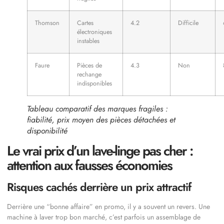
Thomson
Cartes
4.2
Difficile
électroniques
instables
Faure
Pièces de
4.3
Non
rechange
indisponibles
Tableau comparatif des marques fragiles :
fiabilité, prix moyen des pièces détachées et
disponibilité
Le vrai prix d’un lave-linge pas cher :
attention aux fausses économies
Risques cachés derrière un prix attractif
Derrière une “bonne affaire” en promo, il y a souvent un revers. Une
machine à laver trop bon marché, c’est parfois un assemblage de