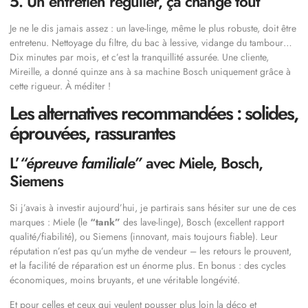
5. Un entretien régulier, ça change tout
Je ne le dis jamais assez : un lave-linge, même le plus robuste, doit être
entretenu. Nettoyage du filtre, du bac à lessive, vidange du tambour…
Dix minutes par mois, et c’est la tranquillité assurée. Une cliente,
Mireille, a donné quinze ans à sa machine Bosch uniquement grâce à
cette rigueur. À méditer !
Les alternatives recommandées : solides,
éprouvées, rassurantes
L’
“épreuve familiale”
avec Miele, Bosch,
Siemens
Si j’avais à investir aujourd’hui, je partirais sans hésiter sur une de ces
marques : Miele (le
“tank”
des lave-linge), Bosch (excellent rapport
qualité/fiabilité), ou Siemens (innovant, mais toujours fiable). Leur
réputation n’est pas qu’un mythe de vendeur – les retours le prouvent,
et la facilité de réparation est un énorme plus. En bonus : des cycles
économiques, moins bruyants, et une véritable longévité.
Et pour celles et ceux qui veulent pousser plus loin la déco et