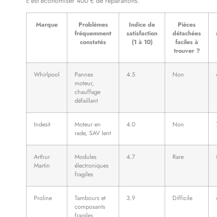
c’est économiser 400 € de réparations.
Marque
Problèmes
Indice de
Pièces
fréquemment
satisfaction
détachées
constatés
(1 à 10)
faciles à
trouver ?
Whirlpool
Pannes
4.5
Non
moteur,
chauffage
défaillant
Indesit
Moteur en
4.0
Non
rade, SAV lent
Arthur
Modules
4.7
Rare
Martin
électroniques
fragiles
Proline
Tambours et
3.9
Difficile
composants
fragiles