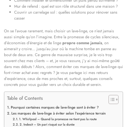
Comment installer et dimensionner un puits perdu soi-même ?
Mur de refend : quel est son rôle structurel dans une maison ?
Couvrir un carrelage sol : quelles solutions pour rénover sans
casser
On se l’avoue rarement, mais choisir un lave-linge, ce n’est jamais
aussi simple qu’on l’imagine. Entre la promesse de cycles silencieux,
d’économies d’énergie et de linge
propre comme jamais
, on
aimerait y croire… jusqu’au jour où la machine tombe en panne au
bout de deux ans. Ce genre de mauvaise surprise, je le vois trop
souvent chez mes clients – et, je vous rassure, j’y ai moi-même goûté
dans mes débuts ! Alors, comment éviter ces marques de lave-linge qui
font rimer achat avec regrets ? Je vous partage ici mes retours
d’expérience, ceux de mes proches et, surtout, quelques conseils
concrets pour vous guider vers un choix durable et serein.
Table of Contents
Pourquoi certaines marques de lave-linge sont à éviter ?
Les marques de lave-linge à éviter selon l’expérience terrain
1. Whirlpool – Quand la promesse ne tient pas la route
2. Indesit – Un pari risqué sur la durée