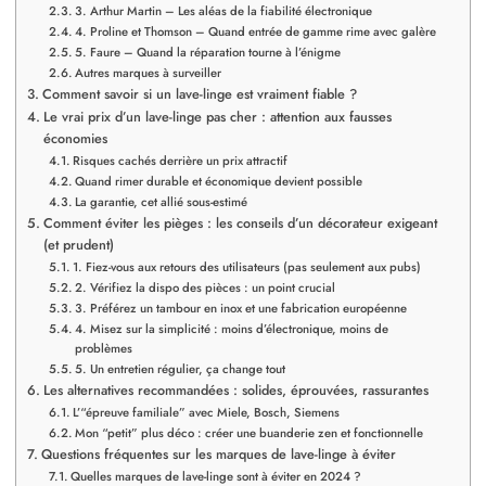
3. Arthur Martin – Les aléas de la fiabilité électronique
4. Proline et Thomson – Quand entrée de gamme rime avec galère
5. Faure – Quand la réparation tourne à l’énigme
Autres marques à surveiller
Comment savoir si un lave-linge est vraiment fiable ?
Le vrai prix d’un lave-linge pas cher : attention aux fausses
économies
Risques cachés derrière un prix attractif
Quand rimer durable et économique devient possible
La garantie, cet allié sous-estimé
Comment éviter les pièges : les conseils d’un décorateur exigeant
(et prudent)
1. Fiez-vous aux retours des utilisateurs (pas seulement aux pubs)
2. Vérifiez la dispo des pièces : un point crucial
3. Préférez un tambour en inox et une fabrication européenne
4. Misez sur la simplicité : moins d’électronique, moins de
problèmes
5. Un entretien régulier, ça change tout
Les alternatives recommandées : solides, éprouvées, rassurantes
L’“épreuve familiale” avec Miele, Bosch, Siemens
Mon “petit” plus déco : créer une buanderie zen et fonctionnelle
Questions fréquentes sur les marques de lave-linge à éviter
Quelles marques de lave-linge sont à éviter en 2024 ?