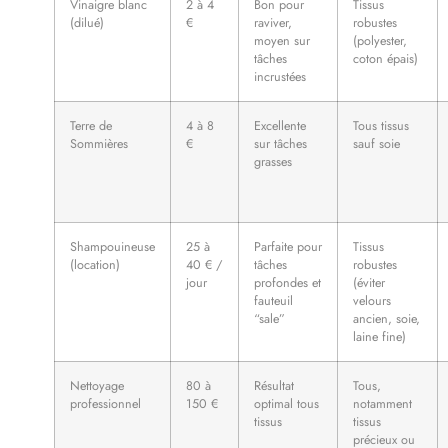
Vinaigre blanc
2 à 4
Bon pour
Tissus
(dilué)
€
raviver,
robustes
moyen sur
(polyester,
tâches
coton épais)
incrustées
Terre de
4 à 8
Excellente
Tous tissus
Sommières
€
sur tâches
sauf soie
grasses
Shampouineuse
25 à
Parfaite pour
Tissus
(location)
40 € /
tâches
robustes
jour
profondes et
(éviter
fauteuil
velours
“sale”
ancien, soie,
laine fine)
Nettoyage
80 à
Résultat
Tous,
professionnel
150 €
optimal tous
notamment
tissus
tissus
précieux ou