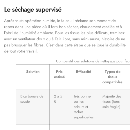
Le séchage supervisé
Après toute opération humide, le fauteuil réclame son moment de
repos dans une pièce où il fera bon sécher, chaudement ventilée et à
l’abri de l’humidité ambiante. Pour les tissus les plus délicats, terminez
avec un ventilateur doux ou à l’air libre, sans mini-sauna, histoire de ne
pas brusquer les fibres. C’est dans cette étape que se joue la durabilité
de tout votre travail.
Comparatif des solutions de nettoyage pour faut
Solution
Prix
Efficacité
Types de
estimé
tissus
compatibles
Bicarbonate de
2 à 5
Très bonne
Majorité des
soude
€
sur les
tissus (hors
odeurs et
soie fragile)
taches
superficielles