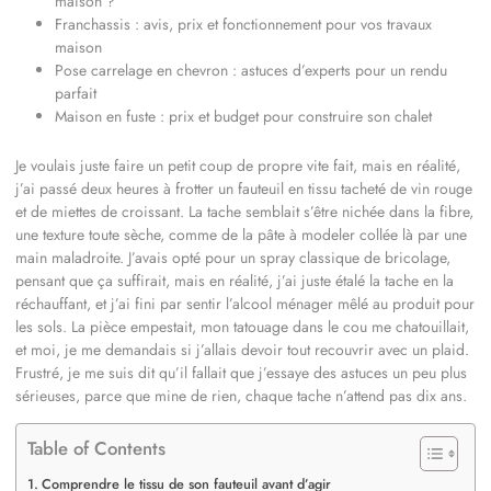
maison ?
Franchassis : avis, prix et fonctionnement pour vos travaux
maison
Pose carrelage en chevron : astuces d’experts pour un rendu
parfait
Maison en fuste : prix et budget pour construire son chalet
Je voulais juste faire un petit coup de propre vite fait, mais en réalité,
j’ai passé deux heures à frotter un fauteuil en tissu tacheté de vin rouge
et de miettes de croissant. La tache semblait s’être nichée dans la fibre,
une texture toute sèche, comme de la pâte à modeler collée là par une
main maladroite. J’avais opté pour un spray classique de bricolage,
pensant que ça suffirait, mais en réalité, j’ai juste étalé la tache en la
réchauffant, et j’ai fini par sentir l’alcool ménager mêlé au produit pour
les sols. La pièce empestait, mon tatouage dans le cou me chatouillait,
et moi, je me demandais si j’allais devoir tout recouvrir avec un plaid.
Frustré, je me suis dit qu’il fallait que j’essaye des astuces un peu plus
sérieuses, parce que mine de rien, chaque tache n’attend pas dix ans.
Table of Contents
Comprendre le tissu de son fauteuil avant d’agir