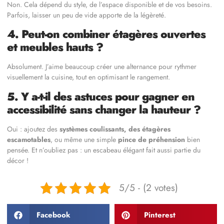
Non. Cela dépend du style, de l’espace disponible et de vos besoins.
Parfois, laisser un peu de vide apporte de la légèreté.
4. Peut-on combiner étagères ouvertes
et meubles hauts ?
Absolument. J’aime beaucoup créer une alternance pour rythmer
visuellement la cuisine, tout en optimisant le rangement.
5. Y a-t-il des astuces pour gagner en
accessibilité sans changer la hauteur ?
Oui : ajoutez des
systèmes coulissants, des étagères
escamotables
, ou même une simple
pince de préhension
bien
pensée. Et n’oubliez pas : un escabeau élégant fait aussi partie du
décor !
5/5 - (2 votes)
Facebook
Pinterest