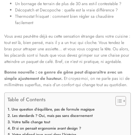
Un bornage de terrain de plus de 30 ans est-il contestable ?
Décopatch et Decopoche : quelle est la vraie différence ?
Thermostat frisquet : comment bien régler sa chaudière
facilement
Vous avez peut-être déjà eu cette sensation étrange dans votre cuisine :
tout est là, bien pensé, mais il y a un truc qui cloche. Vous tendez le
bras pour attraper une assiette… et vous vous cognez la tête. Ou alors,
les placards sont si hauts que vous devez grimper sur une chaise pour
atteindre un paquet de café. Bref, ce n’est ni pratique, ni agréable.
Bonne nouvelle : ce genre de gêne peut disparaître avec un
simple ajustement de hauteur.
Et croyez-moi, on ne parle pas ici de
millimètres superflus, mais d’un confort qui change tout au quotidien.
Table of Contents
Une question d’équilibre, pas de formule magique
Les standards ? Oui, mais pas sans discernement
Votre taille change tout
Et si on pensait ergonomie avant design ?
Votre plafond joue aussi dans l’histoire