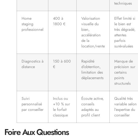
techniques
Home
400 à
Valorisation
Effet limité si
staging
1800 €
visuelle du
le bien est
professionnel
bien,
très dégradé,
accélération
attentes
de la
parfois
location/vente
surévaluées
Diagnostics à
150 à 600
Rapidité
Manque de
distance
€
d’obtention,
précision sur
limitation des
certains
déplacements
points
structurels
Suivi
Inclus ou
Écoute active,
Qualité très
personnalisé
+10 % sur
conseils
variable selon
par conseiller
le forfait
adaptés au
l’expertise du
classique
profil client
conseiller
Foire Aux Questions