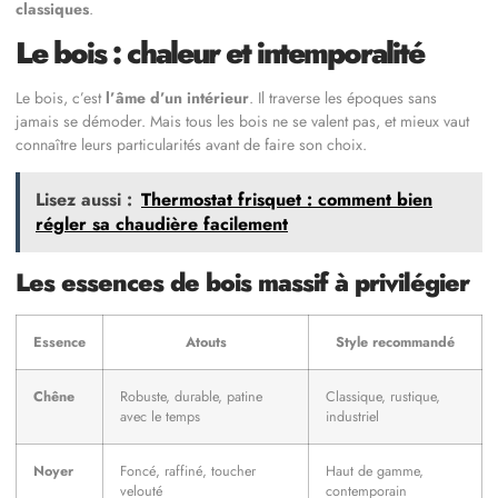
classiques
.
Le bois : chaleur et intemporalité
Le bois, c’est
l’âme d’un intérieur
. Il traverse les époques sans
jamais se démoder. Mais tous les bois ne se valent pas, et mieux vaut
connaître leurs particularités avant de faire son choix.
Lisez aussi :
Thermostat frisquet : comment bien
régler sa chaudière facilement
Les essences de bois massif à privilégier
Essence
Atouts
Style recommandé
Chêne
Robuste, durable, patine
Classique, rustique,
avec le temps
industriel
Noyer
Foncé, raffiné, toucher
Haut de gamme,
velouté
contemporain