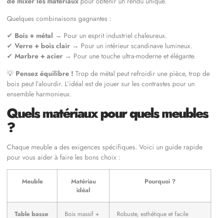
de mixer les matériaux
pour obtenir un rendu unique.
Quelques combinaisons gagnantes :
✔
Bois + métal
→ Pour un esprit industriel chaleureux.
✔
Verre + bois clair
→ Pour un intérieur scandinave lumineux.
✔
Marbre + acier
→ Pour une touche ultra-moderne et élégante.
💡
Pensez équilibre !
Trop de métal peut refroidir une pièce, trop de
bois peut l’alourdir. L’idéal est de jouer sur les contrastes pour un
ensemble harmonieux.
Quels matériaux pour quels meubles
?
Chaque meuble a des exigences spécifiques. Voici un guide rapide
pour vous aider à faire les bons choix :
Meuble
Matériau
Pourquoi ?
idéal
Table basse
Bois massif +
Robuste, esthétique et facile