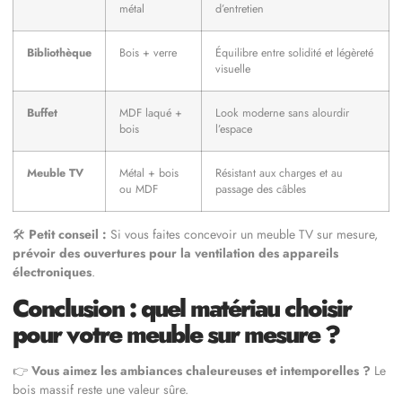
métal
d’entretien
Bibliothèque
Bois + verre
Équilibre entre solidité et légèreté
visuelle
Buffet
MDF laqué +
Look moderne sans alourdir
bois
l’espace
Meuble TV
Métal + bois
Résistant aux charges et au
ou MDF
passage des câbles
🛠
Petit conseil :
Si vous faites concevoir un meuble TV sur mesure,
prévoir des ouvertures pour la ventilation des appareils
électroniques
.
Conclusion : quel matériau choisir
pour votre meuble sur mesure ?
👉
Vous aimez les ambiances chaleureuses et intemporelles ?
Le
bois massif reste une valeur sûre.