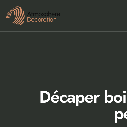
Décaper bois
p