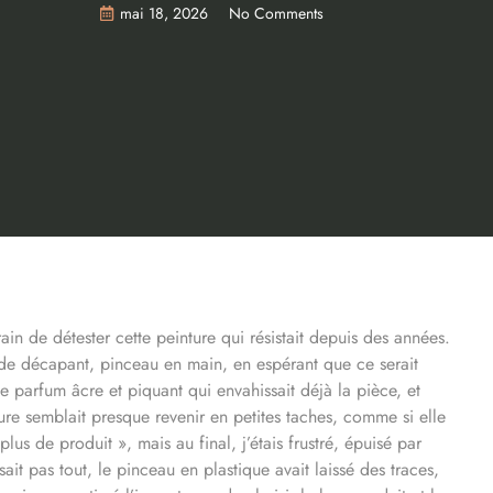
mai 18, 2026
No Comments
train de détester cette peinture qui résistait depuis des années.
e de décapant, pinceau en main, en espérant que ce serait
 ce parfum âcre et piquant qui envahissait déjà la pièce, et
nture semblait presque revenir en petites taches, comme si elle
 plus de produit », mais au final, j’étais frustré, épuisé par
sait pas tout, le pinceau en plastique avait laissé des traces,