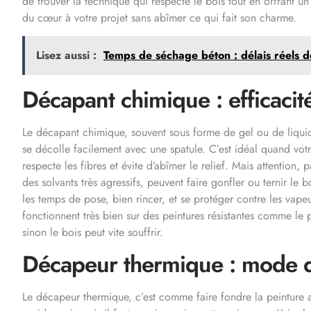
de trouver la technique qui respecte le bois tout en offrant un 
du cœur à votre projet sans abîmer ce qui fait son charme.
Lisez aussi :
Temps de séchage béton : délais réels d
Décapant chimique : efficacit
Le décapant chimique, souvent sous forme de gel ou de liquid
se décolle facilement avec une spatule. C’est idéal quand votre
respecte les fibres et évite d’abîmer le relief. Mais attention,
des solvants très agressifs, peuvent faire gonfler ou ternir le 
les temps de pose, bien rincer, et se protéger contre les vape
fonctionnent très bien sur des peintures résistantes comme le
sinon le bois peut vite souffrir.
Décapeur thermique : mode d
Le décapeur thermique, c’est comme faire fondre la peinture av