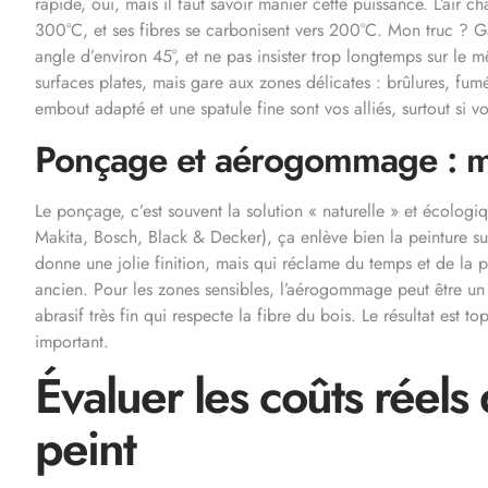
rapide, oui, mais il faut savoir manier cette puissance. L’air
300°C, et ses fibres se carbonisent vers 200°C. Mon truc ? 
angle d’environ 45°, et ne pas insister trop longtemps sur le
surfaces plates, mais gare aux zones délicates : brûlures, fum
embout adapté et une spatule fine sont vos alliés, surtout si v
Ponçage et aérogommage : m
Le ponçage, c’est souvent la solution « naturelle » et écolog
Makita, Bosch, Black & Decker), ça enlève bien la peinture s
donne une jolie finition, mais qui réclame du temps et de la pa
ancien. Pour les zones sensibles, l’aérogommage peut être un 
abrasif très fin qui respecte la fibre du bois. Le résultat est t
important.
Évaluer les coûts réel
peint