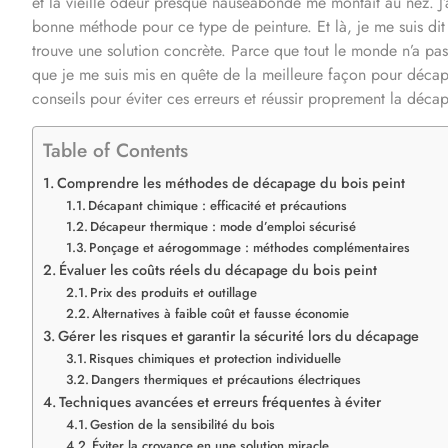
et la vieille odeur presque nauséabonde me montait au nez. J’a
bonne méthode pour ce type de peinture. Et là, je me suis dit qu
trouve une solution concrète. Parce que tout le monde n’a pas 
que je me suis mis en quête de la meilleure façon pour décape
conseils pour éviter ces erreurs et réussir proprement la décap’
Table of Contents
Comprendre les méthodes de décapage du bois peint
Décapant chimique : efficacité et précautions
Décapeur thermique : mode d’emploi sécurisé
Ponçage et aérogommage : méthodes complémentaires
Évaluer les coûts réels du décapage du bois peint
Prix des produits et outillage
Alternatives à faible coût et fausse économie
Gérer les risques et garantir la sécurité lors du décapage
Risques chimiques et protection individuelle
Dangers thermiques et précautions électriques
Techniques avancées et erreurs fréquentes à éviter
Gestion de la sensibilité du bois
Éviter la croyance en une solution miracle