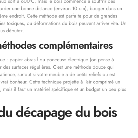
 chaud sort à 600°C, mais le bois commence à souffrir dès
Garder une bonne distance (environ 10 cm), bouger dans un
 même endroit. Cette méthode est parfaite pour de grandes
ées toxiques, ou déformations du bois peuvent arriver vite. Un
ous débutez.
éthodes complémentaires
ique : papier abrasif ou ponceuse électrique (on pense à
ur des surfaces régulières. C’est une méthode douce qui
tience, surtout si votre meuble a de petits reliefs ou est
vrai bonheur. Cette technique projette à l’air comprimé un
op, mais il faut un matériel spécifique et un budget un peu plus
s du décapage du bois