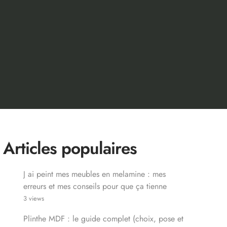
Articles populaires
J ai peint mes meubles en melamine : mes
erreurs et mes conseils pour que ça tienne
3 views
Plinthe MDF : le guide complet (choix, pose et