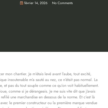
février 14, 2026
No Comments
 mon chantier. Je m’étais levé avant l’aube, tout excité,
ique insoutenable m’a sauté au nez, ce n’était pas normal. La
que, et pas du tout souple comme ce qu’on voit habituellement.
floue, comme si je dérangeais. Je me suis vite dit que j’avais
t refilé une marchandise en dessous de la norme. Et c’est là
ée avec le premier constructeur ou la première marque vendue