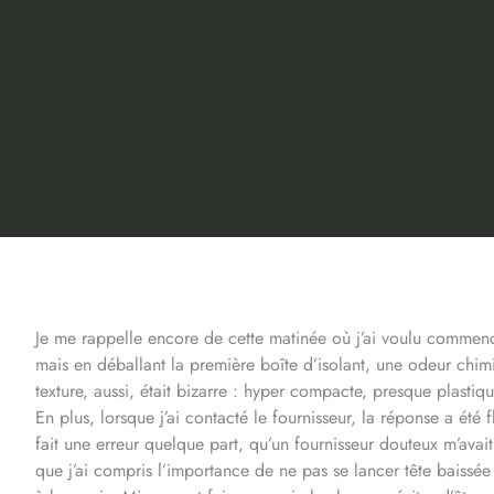
Je me rappelle encore de cette matinée où j’ai voulu commencer
mais en déballant la première boîte d’isolant, une odeur chim
texture, aussi, était bizarre : hyper compacte, presque plasti
En plus, lorsque j’ai contacté le fournisseur, la réponse a été 
fait une erreur quelque part, qu’un fournisseur douteux m’avai
que j’ai compris l’importance de ne pas se lancer tête baiss