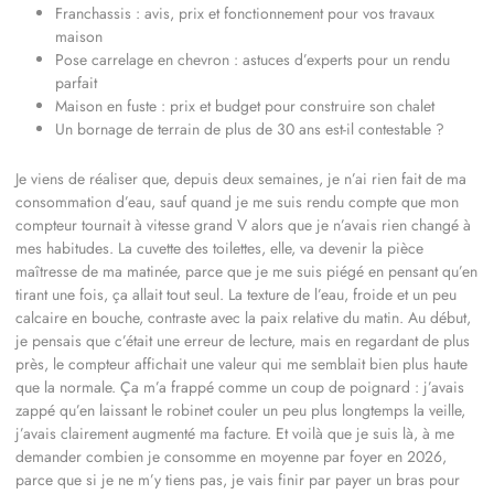
Franchassis : avis, prix et fonctionnement pour vos travaux
maison
Pose carrelage en chevron : astuces d’experts pour un rendu
parfait
Maison en fuste : prix et budget pour construire son chalet
Un bornage de terrain de plus de 30 ans est-il contestable ?
Je viens de réaliser que, depuis deux semaines, je n’ai rien fait de ma
consommation d’eau, sauf quand je me suis rendu compte que mon
compteur tournait à vitesse grand V alors que je n’avais rien changé à
mes habitudes. La cuvette des toilettes, elle, va devenir la pièce
maîtresse de ma matinée, parce que je me suis piégé en pensant qu’en
tirant une fois, ça allait tout seul. La texture de l’eau, froide et un peu
calcaire en bouche, contraste avec la paix relative du matin. Au début,
je pensais que c’était une erreur de lecture, mais en regardant de plus
près, le compteur affichait une valeur qui me semblait bien plus haute
que la normale. Ça m’a frappé comme un coup de poignard : j’avais
zappé qu’en laissant le robinet couler un peu plus longtemps la veille,
j’avais clairement augmenté ma facture. Et voilà que je suis là, à me
demander combien je consomme en moyenne par foyer en 2026,
parce que si je ne m’y tiens pas, je vais finir par payer un bras pour