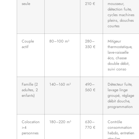
seule
210 €
mousseur,
détection fuite,
cycles machines
pleins, douches
courtes
Couple
80–100 m³
280–
Mitigeur
actif
350 €
thermostatique,
lave-vaisselle
éco, chasse
double débit,
suivi conso
Famille (2
140–160 m³
490–
Détecteur fuite,
adultes, 2
560 €
lavage linge
enfants)
groupé, réglage
débit douche,
programmation
Colocation
180–220 m³
630–
Contrôle
>4
770 €
consommation
personnes
hebdo, entretien
régulier