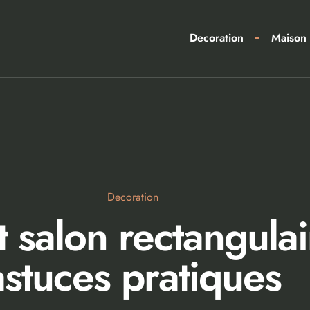
Decoration
Maison
Decoration
alon rectangulair
astuces pratiques