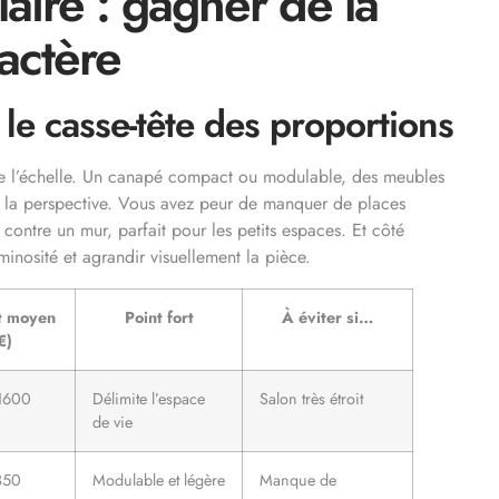
aire : gagner de la
actère
 le casse-tête des proportions
este l’échelle. Un canapé compact ou modulable, des meubles
r la perspective. Vous avez peur de manquer de places
contre un mur, parfait pour les petits espaces. Et côté
minosité et agrandir visuellement la pièce.
t moyen
Point fort
À éviter si…
€)
1600
Délimite l’espace
Salon très étroit
de vie
350
Modulable et légère
Manque de