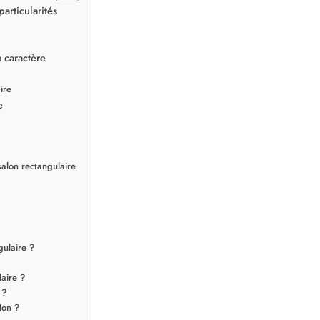
articularités
u caractère
ire
e
alon rectangulaire
gulaire ?
laire ?
 ?
lon ?