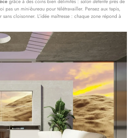
ièce
grâce à des coins bien délimités :
salon détente
près de
uoi pas un
mini-bureau
pour télétravailler. Pensez aux tapis,
r sans cloisonner. L’idée maîtresse : chaque zone répond à