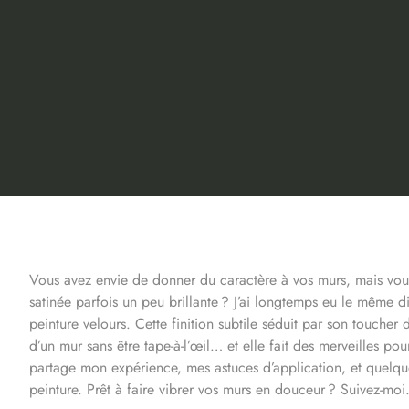
Vous avez envie de donner du caractère à vos murs, mais vous 
satinée parfois un peu brillante ? J’ai longtemps eu le même 
peinture velours. Cette finition subtile séduit par son toucher
d’un mur sans être tape-à-l’œil… et elle fait des merveilles po
partage mon expérience, mes astuces d’application, et quelque
peinture. Prêt à faire vibrer vos murs en douceur ? Suivez-moi