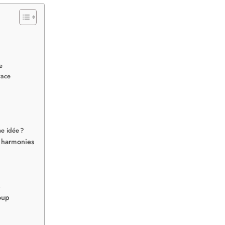
e
race
ne idée ?
t harmonies
s
coup