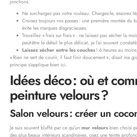
jonctions.
Ne surchargez pas votre rouleau. Chargez-le, essorez lé
Croisez toujours vos passes : une première montée du ba
évite les marques disgracieuses.
Travaillez « frais sur frais » : ne laissez pas sécher la m
peut-être le détail le plus délicat, je l’ai souvent consta
Laissez sécher entre les couches
! 6 heures au moins, 
« Rien ne sert de courir, il faut finir doucement », disait ma g
principe s’applique bien ici.
Idées déco : où et comm
peinture velours ?
Salon velours : créer un coco
Je suis souvent bluffé par ce qu’un
mur velours
bien choisi p
des plus beaux intérieurs scandinaves, osez une teinte profon