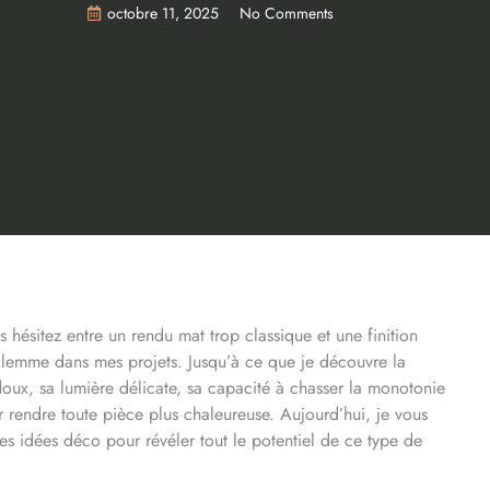
octobre 11, 2025
No Comments
hésitez entre un rendu mat trop classique et une finition
dilemme dans mes projets. Jusqu’à ce que je découvre la
 doux, sa lumière délicate, sa capacité à chasser la monotonie
ur rendre toute pièce plus chaleureuse. Aujourd’hui, je vous
s idées déco pour révéler tout le potentiel de ce type de
.