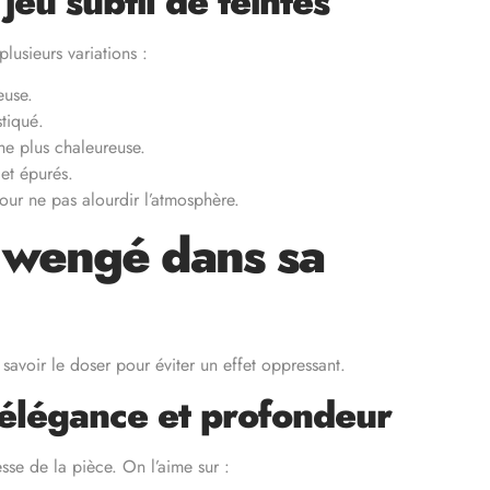
eu subtil de teintes
plusieurs variations :
euse.
stiqué.
he plus chaleureuse.
et épurés.
ur ne pas alourdir l’atmosphère.
 wengé dans sa
t savoir le doser pour éviter un effet oppressant.
 élégance et profondeur
se de la pièce. On l’aime sur :