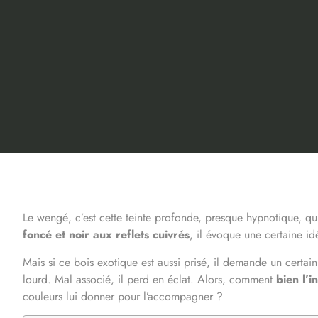
Le wengé, c’est cette teinte profonde, presque hypnotique, 
foncé et noir aux reflets cuivrés
, il évoque une certaine id
Mais si ce bois exotique est aussi prisé, il demande un certa
lourd. Mal associé, il perd en éclat. Alors, comment
bien l’i
couleurs lui donner pour l’accompagner ?