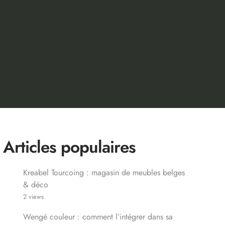
Articles populaires
Kreabel Tourcoing : magasin de meubles belges
& déco
2 views
Wengé couleur : comment l’intégrer dans sa