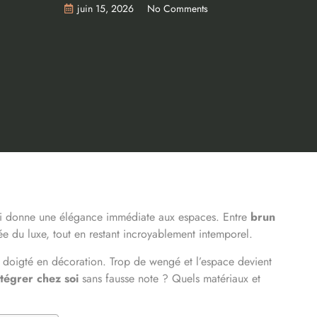
juin 15, 2026
No Comments
qui donne une élégance immédiate aux espaces. Entre
brun
ée du luxe, tout en restant incroyablement intemporel.
in doigté en décoration. Trop de wengé et l’espace devient
ntégrer chez soi
sans fausse note ? Quels matériaux et