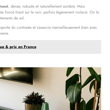
Ouest
, dense, robuste et naturellement sombre. Mais
rès foncé tirant sur le noir, parfois légèrement violacé. On le
tements de sol.
apporte du contraste et s’associe merveilleusement bien avec
ierre.
gue & prix en France