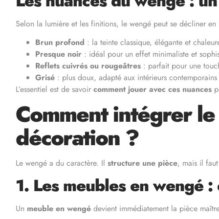
Les nuances du wengé : un j
Selon la lumière et les finitions, le wengé peut se décliner en 
Brun profond
: la teinte classique, élégante et chaleur
Presque noir
: idéal pour un effet minimaliste et sophi
Reflets cuivrés ou rougeâtres
: parfait pour une touc
Grisé
: plus doux, adapté aux intérieurs contemporains 
L’essentiel est de savoir
comment jouer avec ces nuances
po
Comment intégrer le
décoration ?
Le wengé a du caractère. Il
structure une pièce
, mais il fau
1. Les meubles en wengé :
Un
meuble en wengé
devient immédiatement la pièce maîtres