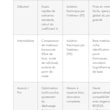
Débutant
Essais
Isolation
Prise en mai
rapides de
thermique par
facile, aperçu
scénarios
l’intérieur (ITI)
global du pro
standards,
gratuité
calcul du
coefficient U
Intermédiaire
Comparaison
Isolation
Base matéria
de matériaux
thermique par
riche,
biosourcés
l’extérieur
identification
(fibre de
(ITE)
ponts
bois, ouate
thermiques,
de cellulose),
simulation
analyse du
hygrothermi
point de
de base
rosée
Avancé /
Optimisation
Maison à
Haute
Pro
multi-couche,
ossature bois,
personnalisat
ajustement
rénovation
compatibilité
du
complexes
avec exigenc
déphasage
RE2020,