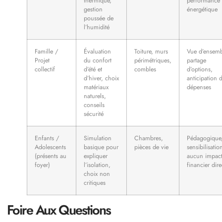
thermique,
performance
gestion
énergétique
poussée de
l’humidité
Famille /
Évaluation
Toiture, murs
Vue d’ensemb
Projet
du confort
périmétriques,
partage
collectif
d’été et
combles
d’options,
d’hiver, choix
anticipation 
matériaux
dépenses
naturels,
conseils
sécurité
Enfants /
Simulation
Chambres,
Pédagogique
Adolescents
basique pour
pièces de vie
sensibilisatio
(présents au
expliquer
aucun impac
foyer)
l’isolation,
financier dire
choix non
critiques
Foire Aux Questions