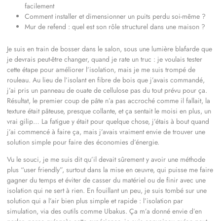
facilement
Comment installer et dimensionner un puits perdu soi-même ?
Mur de refend : quel est son rôle structurel dans une maison ?
Je suis en train de bosser dans le salon, sous une lumière blafarde que
je devrais peut-être changer, quand je rate un truc : je voulais tester
cette étape pour améliorer l’isolation, mais je me suis trompé de
rouleau. Au lieu de l’isolant en fibre de bois que j’avais commandé,
j’ai pris un panneau de ouate de cellulose pas du tout prévu pour ça.
Résultat, le premier coup de pâte n’a pas accroché comme il fallait, la
texture était pâteuse, presque collante, et ça sentait le moisi en plus, un
vrai gilip… La fatigue y était pour quelque chose, j’étais à bout quand
j’ai commencé à faire ça, mais j’avais vraiment envie de trouver une
solution simple pour faire des économies d’énergie.
Vu le souci, je me suis dit qu’il devait sûrement y avoir une méthode
plus “user friendly”, surtout dans la mise en œuvre, qui puisse me faire
gagner du temps et éviter de casser du matériel ou de finir avec une
isolation qui ne sert à rien. En fouillant un peu, je suis tombé sur une
solution qui a l’air bien plus simple et rapide : l’isolation par
simulation, via des outils comme Ubakus. Ça m’a donné envie d’en