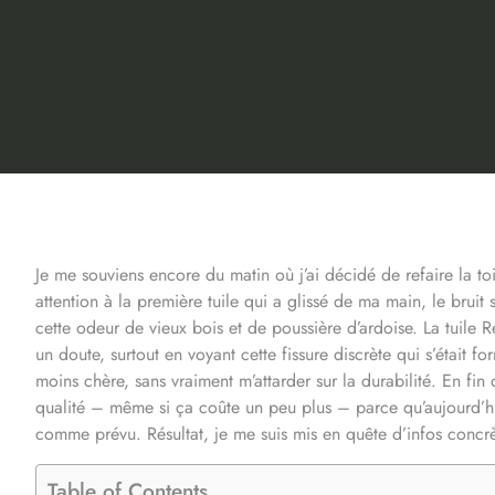
Je me souviens encore du matin où j’ai décidé de refaire la toitu
attention à la première tuile qui a glissé de ma main, le bruit 
cette odeur de vieux bois et de poussière d’ardoise. La tuile Re
un doute, surtout en voyant cette fissure discrète qui s’était f
moins chère, sans vraiment m’attarder sur la durabilité. En fin 
qualité – même si ça coûte un peu plus – parce qu’aujourd’hu
comme prévu. Résultat, je me suis mis en quête d’infos concrète
Table of Contents