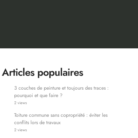
Articles populaires
3 couches de peinture et toujours des traces :
pourquoi et que faire ?
2 views
Toiture commune sans copropriété : éviter les
conflits lors de travaux
2 views