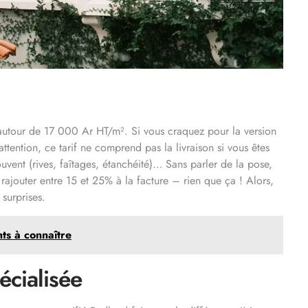
 autour de 17 000 Ar HT/m². Si vous craquez pour la version
ttention, ce tarif ne comprend pas la livraison si vous êtes
uvent (rives, faîtages, étanchéité)… Sans parler de la pose,
 rajouter entre 15 et 25% à la facture – rien que ça ! Alors,
 surprises.
ts à connaître
écialisée