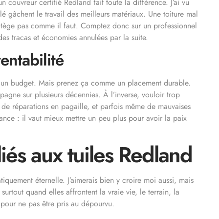
 couvreur certifié Redland fait toute la différence. J’ai vu
é gâchent le travail des meilleurs matériaux. Une toiture mal
tège pas comme il faut. Comptez donc sur un professionnel
des tracas et économies annulées par la suite.
entabilité
est un budget. Mais prenez ça comme un placement durable.
agne sur plusieurs décennies. À l’inverse, vouloir trop
 de réparations en pagaille, et parfois même de mauvaises
avance : il vaut mieux mettre un peu plus pour avoir la paix
iés aux tuiles Redland
quement éternelle. J’aimerais bien y croire moi aussi, mais
 surtout quand elles affrontent la vraie vie, le terrain, la
 pour ne pas être pris au dépourvu.