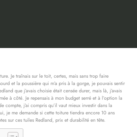
re. Je traînais sur le toit, certes, mais sans trop faire
sourd et la poussière qui m’a pris à la gorge, je pouvais sentir
dland que j’avais choisie était censée durer, mais là, j’avais
ormée à côté. Je repensais à mon budget serré et à l’option la
de compte, j’ai compris qu’il vaut mieux investir dans la
i, je me demande si cette toiture tiendra encore 10 ans
s sur ces tuiles Redland, prix et durabilité en tête.