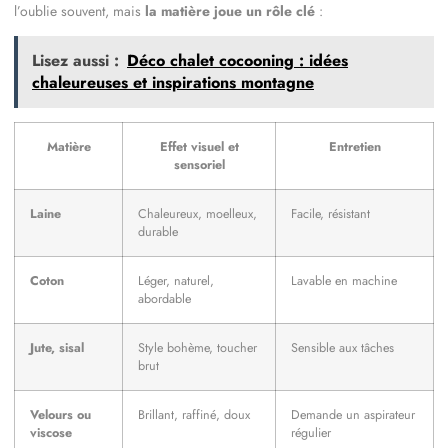
l’oublie souvent, mais
la matière joue un rôle clé
:
Lisez aussi :
Déco chalet cocooning : idées
chaleureuses et inspirations montagne
Matière
Effet visuel et
Entretien
sensoriel
Laine
Chaleureux, moelleux,
Facile, résistant
durable
Coton
Léger, naturel,
Lavable en machine
abordable
Jute, sisal
Style bohème, toucher
Sensible aux tâches
brut
Velours ou
Brillant, raffiné, doux
Demande un aspirateur
viscose
régulier