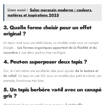
Lisez aussi :
Salon marocain moderne : couleurs,
matières et inspirations 2025
3. Quelle forme choisir pour un effet
original ?
Un tapis rond sous une table basse, un modèle ovale sous un canapé
d’angle…
Les formes organiques apportent de la fluidité et du
caractère
à une déco parfois trop rectiligne.
4. Peut-on superposer deux tapis ?
Oui, et c’est même une excellente idée pour ajouter
de la texture et
du relief
. Un tapis en jute XXL sous un modèle plus petit et coloré, par
exemple, fonctionne très bien.
5. Un tapis berbère va-t-il avec un canapé
gris ?
Absolument ! Avec ses motifs noirs et écrus,
il réchauffe