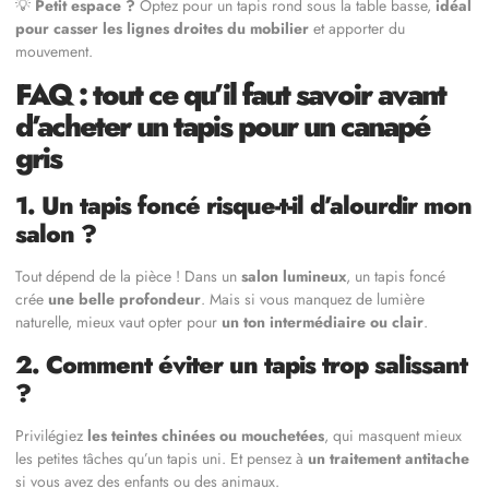
💡
Petit espace ?
Optez pour un tapis rond sous la table basse,
idéal
pour casser les lignes droites du mobilier
et apporter du
mouvement.
FAQ : tout ce qu’il faut savoir avant
d’acheter un tapis pour un canapé
gris
1. Un tapis foncé risque-t-il d’alourdir mon
salon ?
Tout dépend de la pièce ! Dans un
salon lumineux
, un tapis foncé
crée
une belle profondeur
. Mais si vous manquez de lumière
naturelle, mieux vaut opter pour
un ton intermédiaire ou clair
.
2. Comment éviter un tapis trop salissant
?
Privilégiez
les teintes chinées ou mouchetées
, qui masquent mieux
les petites tâches qu’un tapis uni. Et pensez à
un traitement antitache
si vous avez des enfants ou des animaux.