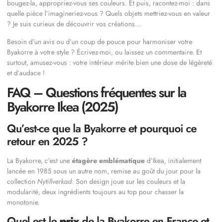
bougez-la, appropriez-vous ses couleurs. Et puis, racontez-moi : dans
quelle pièce l’imagineriez-vous ? Quels objets mettriez-vous en valeur
? Je suis curieux de découvrir vos créations…
Besoin d’un avis ou d’un coup de pouce pour harmoniser votre
Byakorre à votre style ? Écrivez-moi, ou laissez un commentaire. Et
surtout, amusez-vous : votre intérieur mérite bien une dose de légèreté
et d’audace !
FAQ – Questions fréquentes sur la
Byakorre Ikea (2025)
Qu’est-ce que la Byakorre et pourquoi ce
retour en 2025 ?
La Byakorre, c’est une
étagère emblématique
d’Ikea, initialement
lancée en 1985 sous un autre nom, remise au goût du jour pour la
collection
Nytillverkad
. Son design joue sur les couleurs et la
modularité, deux ingrédients toujours au top pour chasser la
monotonie.
Quel est le
prix
de la Byakorre en France et