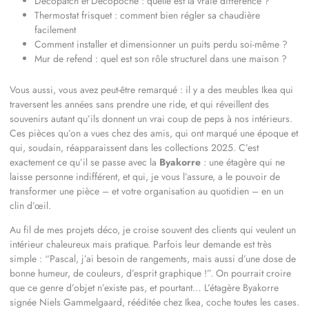
Décopatch et Decopoche : quelle est la vraie différence ?
Thermostat frisquet : comment bien régler sa chaudière
facilement
Comment installer et dimensionner un puits perdu soi-même ?
Mur de refend : quel est son rôle structurel dans une maison ?
Vous aussi, vous avez peut-être remarqué : il y a des meubles Ikea qui
traversent les années sans prendre une ride, et qui réveillent des
souvenirs autant qu’ils donnent un vrai coup de peps à nos intérieurs.
Ces pièces qu’on a vues chez des amis, qui ont marqué une époque et
qui, soudain, réapparaissent dans les collections 2025. C’est
exactement ce qu’il se passe avec la
Byakorre
: une étagère qui ne
laisse personne indifférent, et qui, je vous l’assure, a le pouvoir de
transformer une pièce – et votre organisation au quotidien – en un
clin d’œil.
Au fil de mes projets déco, je croise souvent des clients qui veulent un
intérieur chaleureux mais pratique. Parfois leur demande est très
simple : “Pascal, j’ai besoin de rangements, mais aussi d’une dose de
bonne humeur, de couleurs, d’esprit graphique !”. On pourrait croire
que ce genre d’objet n’existe pas, et pourtant… L’étagère Byakorre
signée Niels Gammelgaard, rééditée chez Ikea, coche toutes les cases.