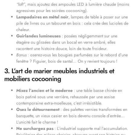
“loft”
, mais ajoutez des ampoules LED à lumière chaude (moins
agressives pour les soirées cocooning).
Lampadaires en métal noir
, lampes de table à poser sur une
pile de livres ou un tabouret en bois : cela crée des lucioles de
chaleur.
Guirlandes lumineuses
: posées négligemment sur une
étagère ou glissées dans un bocal en verre ambré, elles
racontent une histoire douce, loin de toute froideur.
Bonus
: oserez-vous les bougies parfumées sur le rebord d’une
fenêtre ? Figuier, bois de santal… On y revient toujours !
3. L’art de marier meubles industriels et
mobiliers cocooning
Mixez l’ancien et le moderne
: une table basse chinée en
bois patiné sous une verrière, rehaussée par une assise
contemporaine extra-moelleuse, c’est irrésistible.
Osez le détournement
: des palettes vernies transformées en
banquette, un vieux casier en bois devenu console d’entrée…
L’unicité fait le charme !
Ne surchargez pas
: L’industriel supporte mal l’accumulation.
Privilégiez des
pièces choisies
, chacune ayant son histoire ou