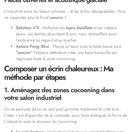
L’industriel aime les beaux volumes… et les échos désagréables. Vous
ne supportez plus le froid
sonore
?
Solution n°3
: Multipliez les
tapis douillets
et les rideaux
épais. Les textiles absorbent le son, mais réchauffent aussi
l’ambiance au regard et au toucher.
Astuce Feng Shui
: Placez un tapis sous la table basse pour
“ancrer”
l’espace détente et créer une base tranquille qui
regroupe toute la zone cocooning.
Composer un écrin chaleureux : Ma
méthode par étapes
1. Aménagez des zones cocooning dans
votre salon industriel
On ne peut pas (et on ne veut pas) gommer totalement le côté brut :
l’idée, c’est d’apporter de la
contraste
, pour faire dialoguer la force de
l’industriel avec la douceur du cocooning.
Le coin lecture
: Un fauteuil-club en cuir, une bibliothèque en