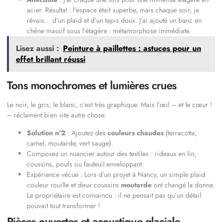
acier. Résultat : l’espace était superbe, mais chaque soir, je
rêvais… d’un plaid et d’un tapis doux. J’ai ajouté un banc en
chêne massif sous l’étagère : métamorphose immédiate.
Lisez aussi :
Peinture à paillettes : astuces pour un
effet brillant réussi
Tons monochromes et lumières crues
Le noir, le gris, le blanc, c’est très graphique. Mais l’œil – et le cœur !
– réclament bien vite autre chose.
Solution n°2
: Ajoutez des
couleurs chaudes
(terracotta,
camel, moutarde, vert sauge).
Composez un nuancier autour des textiles : rideaux en lin,
coussins, poufs ou fauteuil enveloppant.
Expérience vécue : Lors d’un projet à Nancy, un simple plaid
couleur rouille et deux coussins
moutarde
ont changé la donne.
Le propriétaire est convaincu : il ne pensait pas qu’un détail
pouvait tout transformer !
Pièces ouvertes et acoustique glaciale