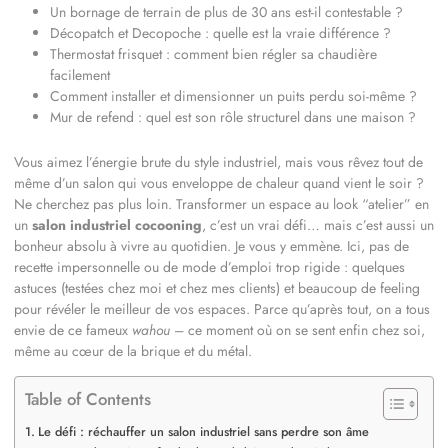
Un bornage de terrain de plus de 30 ans est-il contestable ?
Décopatch et Decopoche : quelle est la vraie différence ?
Thermostat frisquet : comment bien régler sa chaudière
facilement
Comment installer et dimensionner un puits perdu soi-même ?
Mur de refend : quel est son rôle structurel dans une maison ?
Vous aimez l’énergie brute du style industriel, mais vous rêvez tout de
même d’un salon qui vous enveloppe de chaleur quand vient le soir ?
Ne cherchez pas plus loin. Transformer un espace au look “atelier” en
un
salon industriel cocooning
, c’est un vrai défi… mais c’est aussi un
bonheur absolu à vivre au quotidien. Je vous y emmène. Ici, pas de
recette impersonnelle ou de mode d’emploi trop rigide : quelques
astuces (testées chez moi et chez mes clients) et beaucoup de feeling
pour révéler le meilleur de vos espaces. Parce qu’après tout, on a tous
envie de ce fameux
wahou
– ce moment où on se sent enfin chez soi,
même au cœur de la brique et du métal.
Table of Contents
Le défi : réchauffer un salon industriel sans perdre son âme