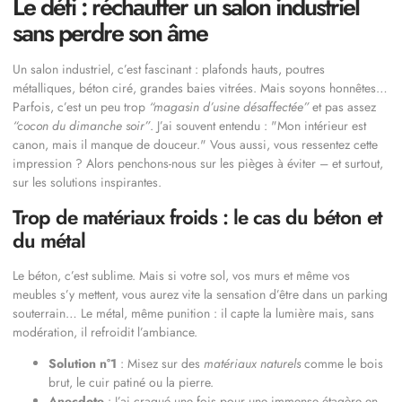
Le défi : réchauffer un salon industriel
sans perdre son âme
Un salon industriel, c’est fascinant : plafonds hauts, poutres
métalliques, béton ciré, grandes baies vitrées. Mais soyons honnêtes…
Parfois, c’est un peu trop
“magasin d’usine désaffectée”
et pas assez
“cocon du dimanche soir”
. J’ai souvent entendu :
Mon intérieur est
canon, mais il manque de douceur.
Vous aussi, vous ressentez cette
impression ? Alors penchons-nous sur les pièges à éviter – et surtout,
sur les solutions inspirantes.
Trop de matériaux froids : le cas du béton et
du métal
Le béton, c’est sublime. Mais si votre sol, vos murs et même vos
meubles s’y mettent, vous aurez vite la sensation d’être dans un parking
souterrain… Le métal, même punition : il capte la lumière mais, sans
modération, il refroidit l’ambiance.
Solution n°1
: Misez sur des
matériaux naturels
comme le bois
brut, le cuir patiné ou la pierre.
Anecdote
: J’ai craqué une fois pour une immense étagère en