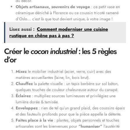
du décor.
Objets artisanaux, souvenirs de voyage
: ce petit vase en
céramique déniché à Florence ou ce coussin tricoté ramené
d’Oslo… c’est là que tout devient unique, à votre image !
Lisez aussi :
Comment moderniser une cuisine
rustique en chêne pas à pas ?
Créer le
cocon industriel
: les 5 règles
d’or
Mixez
le mobilier industriel (acier, verre, cuir) avec des
matières accueillantes (laine, lin, bois brut).
Chauffez
la palette visuelle : un tapis berbère sur sol béton,
quelques touches de couleur chaleureuse autour du canapé.
Éclairez
: multipliez sources lumineuses et privilégiez une
lumière dorée & tamisée.
Enveloppez
: rien de tel qu’un grand plaid, des coussins épais
et des fauteuils profonds pour que la pièce appelle la détente.
Faites place à la vie
: plantes, objets personnels et touches
artisanales sont les bienvenues pour
“humaniser”
l’austérité