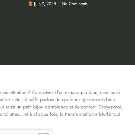
juin 9, 2025
No Comments
ais attention ? Vous rêvez d’un espace pratique, mais aussi
 de suite : il suffit parfois de quelques ajustements bien
ui aussi un petit bijou d’ambiance et de confort. Croyez-moi,
 toilettes… et à chaque fois, la transformation a bluffé tout