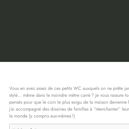
Vous en avez assez de ces petits WC auxquels on ne prête jam
stylé… même dans le moindre mètre carré ? Je vous rassure tout
pensés pour que le coin le plus exigu de la maison devienne l
j’ai accompagné des dizaines de familles à “réenchanter” leurs
le monde (y compris eux-mêmes !)