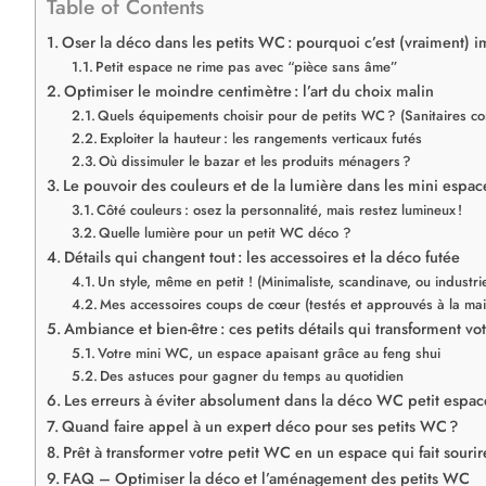
Table of Contents
Oser la déco dans les petits WC : pourquoi c’est (vraiment) i
Petit espace ne rime pas avec “pièce sans âme”
Optimiser le moindre centimètre : l’art du choix malin
Quels équipements choisir pour de petits WC ? (Sanitaires c
Exploiter la hauteur : les rangements verticaux futés
Où dissimuler le bazar et les produits ménagers ?
Le pouvoir des couleurs et de la lumière dans les mini espac
Côté couleurs : osez la personnalité, mais restez lumineux !
Quelle lumière pour un petit WC déco ?
Détails qui changent tout : les accessoires et la déco futée
Un style, même en petit ! (Minimaliste, scandinave, ou industri
Mes accessoires coups de cœur (testés et approuvés à la ma
Ambiance et bien-être : ces petits détails qui transforment vo
Votre mini WC, un espace apaisant grâce au feng shui
Des astuces pour gagner du temps au quotidien
Les erreurs à éviter absolument dans la déco WC petit espac
Quand faire appel à un expert déco pour ses petits WC ?
Prêt à transformer votre petit WC en un espace qui fait sourir
FAQ – Optimiser la déco et l’aménagement des petits WC