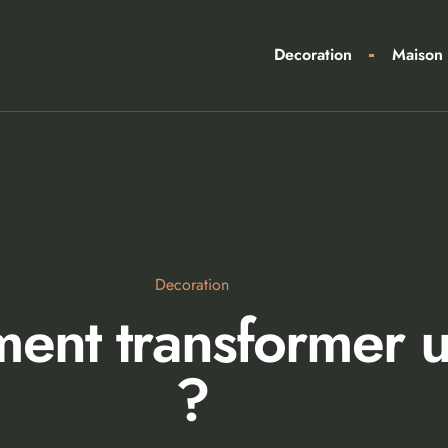
Decoration
Maison
Decoration
nt transformer un
?