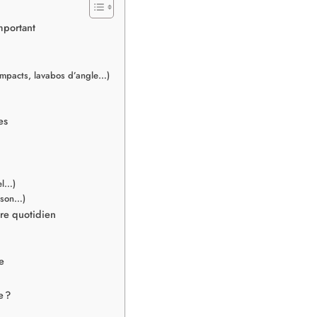
mportant
ompacts, lavabos d’angle…)
es
el…)
ison…)
tre quotidien
e
e ?