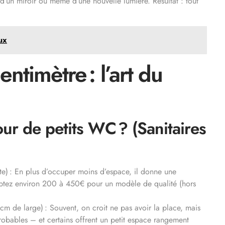
 d’un miroir ou même d’une nouvelle lumière. Résultat : tout
ux
ntimètre : l’art du
ur de petits WC ? (Sanitaires
te) : En plus d’occuper moins d’espace, il donne une
Comptez environ 200 à 450€ pour un modèle de qualité (hors
m de large) : Souvent, on croit ne pas avoir la place, mais
robables – et certains offrent un petit espace rangement