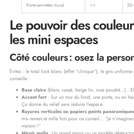
Porte-serviettes mural
⭐⭐
20
Le pouvoir des couleur
les mini espaces
Côté couleurs : osez la person
Évitez : le total look blanc (effet “clinique”), le gris uniform
conseille :
Base claire
(blanc cassé, beige lin, rose poudré…) : El
Accent fort
: Sur un mur du fond, une porte, ou en hau
Ça donne du relief sans réduire l’espace.
Rayures verticales ou papiers peints panoramique
m’a remercié mille fois pour ce conseil… “Je n’imaginai
maison !”
Miroir malin
: Un grand miroir ou un modèle déstructuré