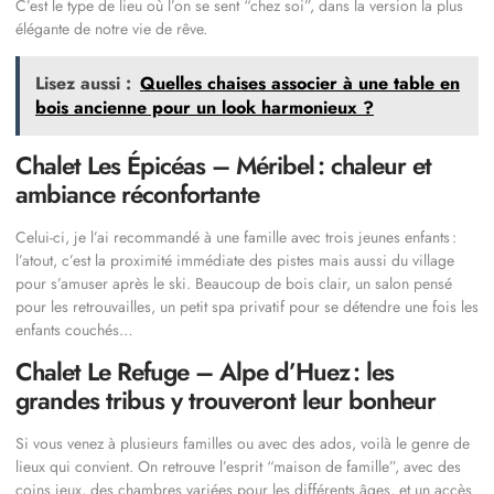
C’est le type de lieu où l’on se sent “chez soi”, dans la version la plus
élégante de notre vie de rêve.
Lisez aussi :
Quelles chaises associer à une table en
bois ancienne pour un look harmonieux ?
Chalet Les Épicéas – Méribel : chaleur et
ambiance réconfortante
Celui-ci, je l’ai recommandé à une famille avec trois jeunes enfants :
l’atout, c’est la proximité immédiate des pistes mais aussi du village
pour s’amuser après le ski. Beaucoup de bois clair, un salon pensé
pour les retrouvailles, un petit spa privatif pour se détendre une fois les
enfants couchés…
Chalet Le Refuge – Alpe d’Huez : les
grandes tribus y trouveront leur bonheur
Si vous venez à plusieurs familles ou avec des ados, voilà le genre de
lieux qui convient. On retrouve l’esprit “maison de famille”, avec des
coins jeux, des chambres variées pour les différents âges, et un accès