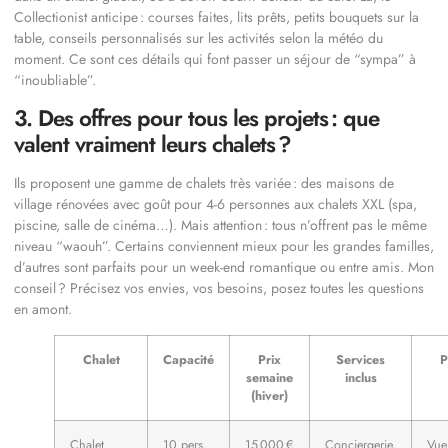
Collectionist anticipe : courses faites, lits prêts, petits bouquets sur la
table, conseils personnalisés sur les activités selon la météo du
moment. Ce sont ces détails qui font passer un séjour de “sympa” à
“inoubliable”.
3. Des offres pour tous les projets : que
valent vraiment leurs chalets ?
Ils proposent une gamme de chalets très variée : des maisons de
village rénovées avec goût pour 4-6 personnes aux chalets XXL (spa,
piscine, salle de cinéma…). Mais attention : tous n’offrent pas le même
niveau “waouh”. Certains conviennent mieux pour les grandes familles,
d’autres sont parfaits pour un week-end romantique ou entre amis. Mon
conseil ? Précisez vos envies, vos besoins, posez toutes les questions
en amont.
Chalet
Capacité
Prix
Services
P
semaine
inclus
(hiver)
Chalet
10 pers.
15 000 €
Conciergerie,
Vue