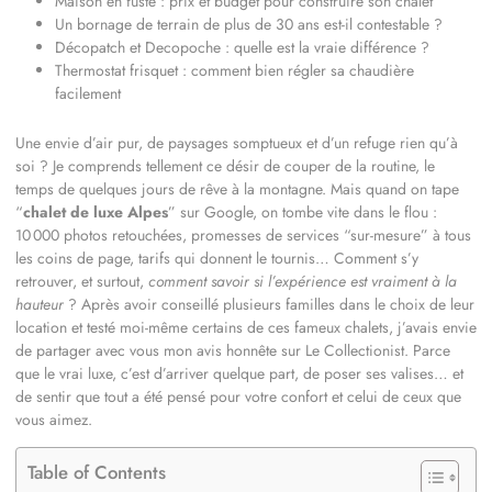
Maison en fuste : prix et budget pour construire son chalet
Un bornage de terrain de plus de 30 ans est-il contestable ?
Décopatch et Decopoche : quelle est la vraie différence ?
Thermostat frisquet : comment bien régler sa chaudière
facilement
Une envie d’air pur, de paysages somptueux et d’un refuge rien qu’à
soi ? Je comprends tellement ce désir de couper de la routine, le
temps de quelques jours de rêve à la montagne. Mais quand on tape
“
chalet de luxe Alpes
” sur Google, on tombe vite dans le flou :
10 000 photos retouchées, promesses de services “sur-mesure” à tous
les coins de page, tarifs qui donnent le tournis… Comment s’y
retrouver, et surtout,
comment savoir si l’expérience est vraiment à la
hauteur
? Après avoir conseillé plusieurs familles dans le choix de leur
location et testé moi-même certains de ces fameux chalets, j’avais envie
de partager avec vous mon avis honnête sur Le Collectionist. Parce
que le vrai luxe, c’est d’arriver quelque part, de poser ses valises… et
de sentir que tout a été pensé pour votre confort et celui de ceux que
vous aimez.
Table of Contents