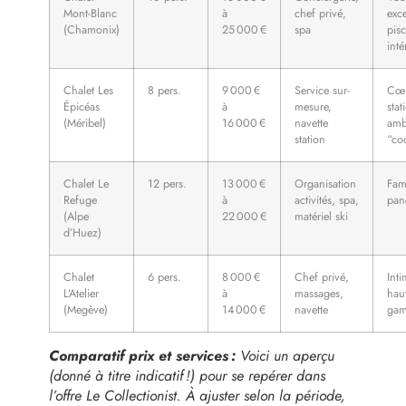
Mont-Blanc
à
chef privé,
exce
(Chamonix)
25 000 €
spa
pis
inté
Chalet Les
8 pers.
9 000 €
Service sur-
Cœu
Épicéas
à
mesure,
stat
(Méribel)
16 000 €
navette
amb
station
“co
Chalet Le
12 pers.
13 000 €
Organisation
Fami
Refuge
à
activités, spa,
pan
(Alpe
22 000 €
matériel ski
d’Huez)
Chalet
6 pers.
8 000 €
Chef privé,
Inti
L’Atelier
à
massages,
hau
(Megève)
14 000 €
navette
ga
Comparatif prix et services :
Voici un aperçu
(donné à titre indicatif !) pour se repérer dans
l’offre Le Collectionist. À ajuster selon la période,