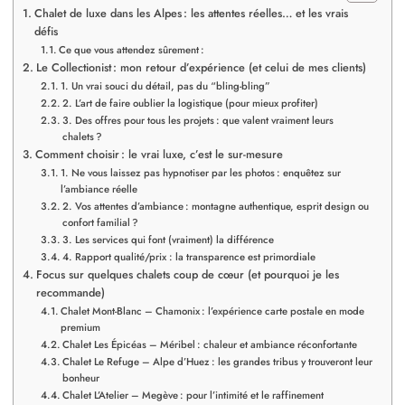
Chalet de luxe dans les Alpes : les attentes réelles… et les vrais
défis
Ce que vous attendez sûrement :
Le Collectionist : mon retour d’expérience (et celui de mes clients)
1. Un vrai souci du détail, pas du “bling-bling”
2. L’art de faire oublier la logistique (pour mieux profiter)
3. Des offres pour tous les projets : que valent vraiment leurs
chalets ?
Comment choisir : le vrai luxe, c’est le sur-mesure
1. Ne vous laissez pas hypnotiser par les photos : enquêtez sur
l’ambiance réelle
2. Vos attentes d’ambiance : montagne authentique, esprit design ou
confort familial ?
3. Les services qui font (vraiment) la différence
4. Rapport qualité/prix : la transparence est primordiale
Focus sur quelques chalets coup de cœur (et pourquoi je les
recommande)
Chalet Mont-Blanc – Chamonix : l’expérience carte postale en mode
premium
Chalet Les Épicéas – Méribel : chaleur et ambiance réconfortante
Chalet Le Refuge – Alpe d’Huez : les grandes tribus y trouveront leur
bonheur
Chalet L’Atelier – Megève : pour l’intimité et le raffinement