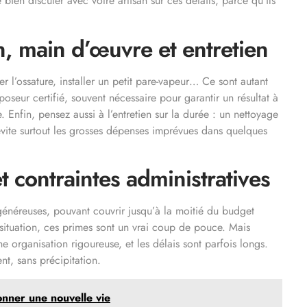
ien discuter avec votre artisan sur ces détails, parce qu’ils
n, main d’œuvre et entretien
rer l’ossature, installer un petit pare-vapeur… Ce sont autant
oseur certifié, souvent nécessaire pour garantir un résultat à
e. Enfin, pensez aussi à l’entretien sur la durée : un nettoyage
 évite surtout les grosses dépenses imprévues dans quelques
et contraintes administratives
 généreuses, pouvant couvrir jusqu’à la moitié du budget
situation, ces primes sont un vrai coup de pouce. Mais
e organisation rigoureuse, et les délais sont parfois longs.
t, sans précipitation.
onner une nouvelle vie