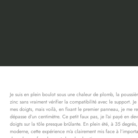
Je suis en plein boulot sous une chaleur de plomb, la poussièr
zinc sans vraiment vérifier la compatibilité avec le support. Je
mes doigts, mais voilà, en fixant le premier panneau, je me re
dépasse d’un centimètre. Ce petit faux pas, je l’ai payé en de
doigts sur la tôle presque brûlante. En plein été, à 35 degrés,
moderne, cette expérience m’a clairement mis face à l’importa