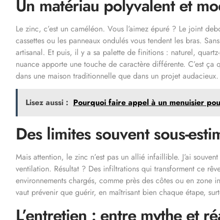
Un matériau polyvalent et m
Le zinc, c’est un caméléon. Vous l’aimez épuré ? Le joint debo
cassettes ou les panneaux ondulés vous tendent les bras. Sans
artisanal. Et puis, il y a sa palette de finitions : naturel, qu
nuance apporte une touche de caractère différente. C’est ça q
dans une maison traditionnelle que dans un projet audacieux.
Lisez aussi :
Pourquoi faire appel à un menuisier po
Des limites souvent sous-esti
Mais attention, le zinc n’est pas un allié infaillible. J’ai souv
ventilation. Résultat ? Des infiltrations qui transforment ce r
environnements chargés, comme près des côtes ou en zone indu
vaut prévenir que guérir, en maîtrisant bien chaque étape, surt
L’entretien : entre mythe et ré