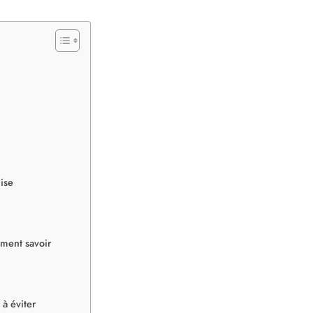
ise
iment savoir
 à éviter