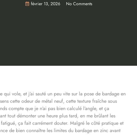
février 13, 2026
No Comments
e qui vole, et j’ai sauté un peu vite sur la pose de bardage en
 sens cette odeur de métal neuf, cette texture fraîche sous
nds compte que je n’ai pas bien calculé l’angle, et ça
vant tout démonter une heure plus tard, en me brûlant les
 fatigué, ça fait carrément douter. Malgré le côté pratique et
nce de bien connaître les limites du bardage en zinc avant