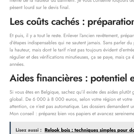
même de la hauteur du bâtiment. Je vous conseille toujours de b
pèsent lourd sur le devis final.
Les coûts cachés : préparatio
Et puis, il y a tout le reste. Enlever l’ancien revêtement, prépa
d’étapes indispensables qui ne sautent jamais. Sans parler du p
la hauteur, mais dont le tarif n’est pas toujours évident d’entré
régulier et des vérifications minutieuses, ça se paye, mais ça
années.
Aides financières : potentiel 
Si vous êtes en Belgique, sachez qu’il existe des aides plutôt
global. De 6 000 à 8 000 euros, selon votre région et votre 
attention, ce n’est pas automatique. Les dossiers demandent un
Mon conseil : préparez bien vos papiers et avancez sereinemen
Lisez aussi :
Relook bois : techniques simples pour d