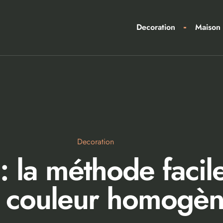
Decoration
Maison
Decoration
: la méthode facil
 couleur homogè