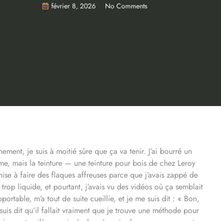
février 8, 2026
No Comments
hement, je suis à moitié sûre que ça va tenir. J’ai bourré un
me, mais la teinture — une teinture pour bois de chez Leroy
ise à faire des flaques affreuses parce que j’avais zappé de
trop liquide, et pourtant, j’avais vu des vidéos où ça semblait
portable, m’a tout de suite cueillie, et je me suis dit : « Bon,
suis dit qu’il fallait vraiment que je trouve une méthode pour