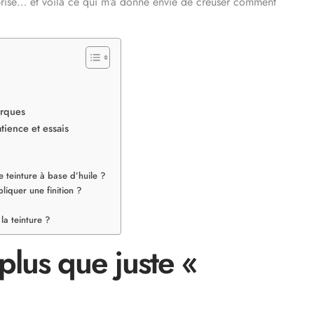
rise… et voilà ce qui m’a donné envie de creuser comment
arques
tience et essais
e teinture à base d’huile ?
liquer une finition ?
la teinture ?
 plus que juste «