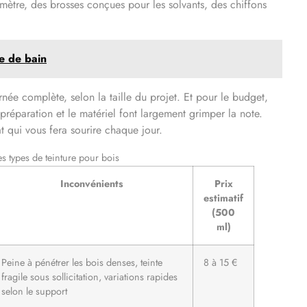
imètre, des brosses conçues pour les solvants, des chiffons
le de bain
née complète, selon la taille du projet. Et pour le budget,
 préparation et le matériel font largement grimper la note.
at qui vous fera sourire chaque jour.
s types de teinture pour bois
Inconvénients
Prix
estimatif
(500
ml)
Peine à pénétrer les bois denses, teinte
8 à 15 €
fragile sous sollicitation, variations rapides
selon le support