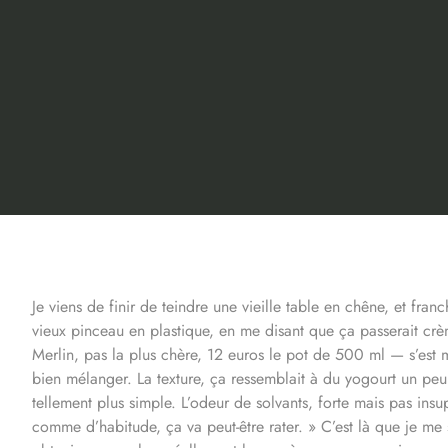
Je viens de finir de teindre une vieille table en chêne, et franc
vieux pinceau en plastique, en me disant que ça passerait crè
Merlin, pas la plus chère, 12 euros le pot de 500 ml — s’est m
bien mélanger. La texture, ça ressemblait à du yogourt un peu 
tellement plus simple. L’odeur de solvants, forte mais pas insup
comme d’habitude, ça va peut-être rater. » C’est là que je me 