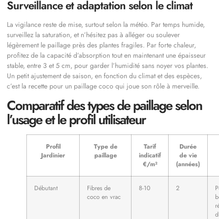
Surveillance et adaptation selon le climat
La vigilance reste de mise, surtout selon la météo. Par temps humide,
surveillez la saturation, et n’hésitez pas à alléger ou soulever
légèrement le paillage près des plantes fragiles. Par forte chaleur,
profitez de la capacité d’absorption tout en maintenant une épaisseur
stable, entre 3 et 5 cm, pour garder l’humidité sans noyer vos plantes.
Un petit ajustement de saison, en fonction du climat et des espèces,
c’est la recette pour un paillage coco qui joue son rôle à merveille.
Comparatif des types de paillage selon
l’usage et le profil utilisateur
Profil
Type de
Tarif
Durée
Jardinier
paillage
indicatif
de vie
€/m²
(années)
Débutant
Fibres de
8-10
2
P
coco en vrac
b
r
d