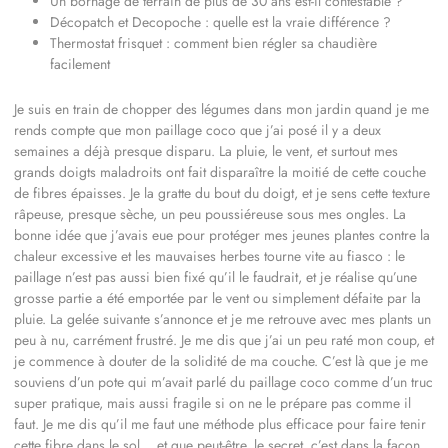
Un bornage de terrain de plus de 30 ans est-il contestable ?
Décopatch et Decopoche : quelle est la vraie différence ?
Thermostat frisquet : comment bien régler sa chaudière
facilement
Je suis en train de chopper des légumes dans mon jardin quand je me
rends compte que mon paillage coco que j’ai posé il y a deux
semaines a déjà presque disparu. La pluie, le vent, et surtout mes
grands doigts maladroits ont fait disparaître la moitié de cette couche
de fibres épaisses. Je la gratte du bout du doigt, et je sens cette texture
râpeuse, presque sèche, un peu poussiéreuse sous mes ongles. La
bonne idée que j’avais eue pour protéger mes jeunes plantes contre la
chaleur excessive et les mauvaises herbes tourne vite au fiasco : le
paillage n’est pas aussi bien fixé qu’il le faudrait, et je réalise qu’une
grosse partie a été emportée par le vent ou simplement défaite par la
pluie. La gelée suivante s’annonce et je me retrouve avec mes plants un
peu à nu, carrément frustré. Je me dis que j’ai un peu raté mon coup, et
je commence à douter de la solidité de ma couche. C’est là que je me
souviens d’un pote qui m’avait parlé du paillage coco comme d’un truc
super pratique, mais aussi fragile si on ne le prépare pas comme il
faut. Je me dis qu’il me faut une méthode plus efficace pour faire tenir
cette fibre dans le sol… et que peut-être, le secret, c’est dans la façon