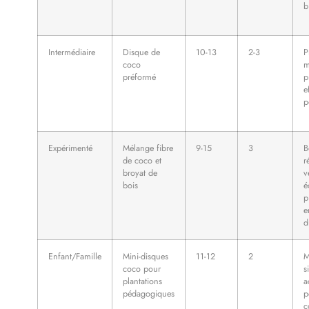
b
Intermédiaire
Disque de
10-13
2-3
P
coco
m
préformé
p
e
p
Expérimenté
Mélange fibre
9-15
3
B
de coco et
r
broyat de
v
bois
é
p
e
d
Enfant/Famille
Mini-disques
11-12
2
M
coco pour
s
plantations
a
pédagogiques
p
c