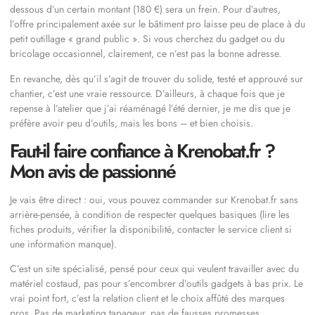
dessous d’un certain montant (180 €) sera un frein. Pour d’autres,
l’offre principalement axée sur le bâtiment pro laisse peu de place à du
petit outillage « grand public ». Si vous cherchez du gadget ou du
bricolage occasionnel, clairement, ce n’est pas la bonne adresse.
En revanche, dès qu’il s’agit de trouver du solide, testé et approuvé sur
chantier, c’est une vraie ressource. D’ailleurs, à chaque fois que je
repense à l’atelier que j’ai réaménagé l’été dernier, je me dis que je
préfère avoir peu d’outils, mais les bons – et bien choisis.
Faut-il faire confiance à Krenobat.fr ?
Mon avis de passionné
Je vais être direct : oui, vous pouvez commander sur Krenobat.fr sans
arrière-pensée, à condition de respecter quelques basiques (lire les
fiches produits, vérifier la disponibilité, contacter le service client si
une information manque).
C’est un site spécialisé, pensé pour ceux qui veulent travailler avec du
matériel costaud, pas pour s’encombrer d’outils gadgets à bas prix. Le
vrai point fort, c’est la relation client et le choix affûté des marques
pros. Pas de marketing tapageur, pas de fausses promesses.