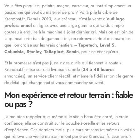
Vous êtes plaquiste, peintre, maçon, carreleur, ou tout simplement un
passionné qui veut du matériel de pro ? Voilà pile la cible de
Krenobat.fr. Depuis 2010, leur créneau, c’est la vente d’
outillage
professionnel
en ligne, avec une large gamme qui va du simple
couteau à enduire à la machine à joint dernier cri. Mais on est loin de
la quincaillerie bas de gamme : ici, on retrouve surtout des marques
que l’on croise sur les vrais chantiers –
Tapetech, Level 5,
Columbia, Stanley, Taliaplast, Semin
, pour ne citer qu’eux.
Et la promesse n’est pas juste « des outils qui tiennent la route ».
Krenobat.fr mise sur une livraison rapide (
24 à 48 heures
annoncées), un service client réactif, et même la fidélisation : le genre
de détail qui change tout si vous commandez souvent.
Mon expérience et retour terrain : fiable
ou pas ?
J’aime bien rappeler que, même si le site a beau être carré, la vraie
confiance, elle se construit sur le bouche-à-oreille et les retours
d’expérience. Ces derniers mois, plusieurs artisans (et même un voisin
qui rénove une vieille maison) m’ont parlé de Krenobat.fr. Leur avis ?