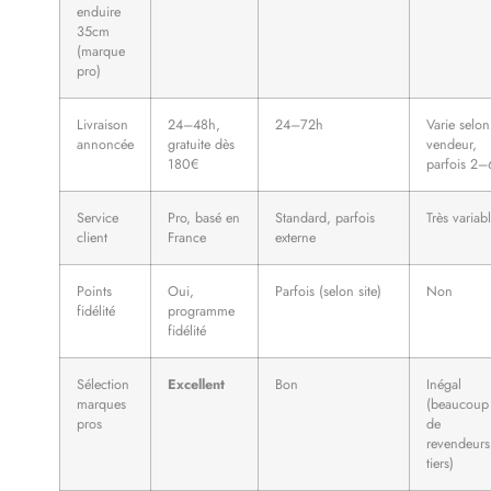
enduire
35cm
(marque
pro)
Livraison
24–48h,
24–72h
Varie selon
annoncée
gratuite dès
vendeur,
180€
parfois 2–
Service
Pro, basé en
Standard, parfois
Très variab
client
France
externe
Points
Oui,
Parfois (selon site)
Non
fidélité
programme
fidélité
Sélection
Excellent
Bon
Inégal
marques
(beaucoup
pros
de
revendeurs
tiers)