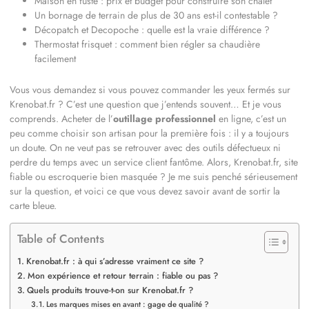
Maison en fuste : prix et budget pour construire son chalet
Un bornage de terrain de plus de 30 ans est-il contestable ?
Décopatch et Decopoche : quelle est la vraie différence ?
Thermostat frisquet : comment bien régler sa chaudière
facilement
Vous vous demandez si vous pouvez commander les yeux fermés sur
Krenobat.fr ? C’est une question que j’entends souvent… Et je vous
comprends. Acheter de l’
outillage professionnel
en ligne, c’est un
peu comme choisir son artisan pour la première fois : il y a toujours
un doute. On ne veut pas se retrouver avec des outils défectueux ni
perdre du temps avec un service client fantôme. Alors, Krenobat.fr, site
fiable ou escroquerie bien masquée ? Je me suis penché sérieusement
sur la question, et voici ce que vous devez savoir avant de sortir la
carte bleue.
Table of Contents
Krenobat.fr : à qui s’adresse vraiment ce site ?
Mon expérience et retour terrain : fiable ou pas ?
Quels produits trouve-t-on sur Krenobat.fr ?
Les marques mises en avant : gage de qualité ?